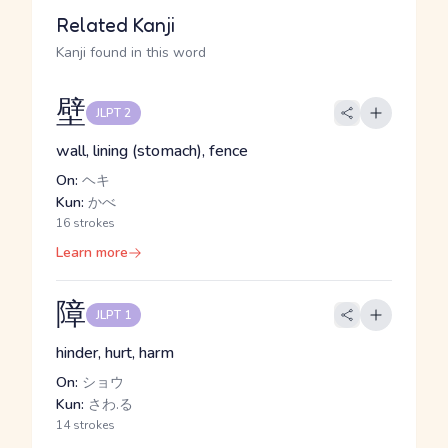
Related Kanji
Kanji found in this word
壁
JLPT 2
wall, lining (stomach), fence
On:
ヘキ
Kun:
かべ
16 strokes
Learn more
障
JLPT 1
hinder, hurt, harm
On:
ショウ
Kun:
さわ.る
14 strokes