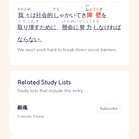
する
われわれ
する
し
ょうへき
我々
は
社会的
し
ゃかいてき
障壁
を
とりこわす
けんめい
どりょく
する
取り壊す
ために
、
懸命に
努力
し
なければ
ならない
。
We must work hard to break down social barriers.
Related Study Lists
Study lists that include this entry
銀魂
Subscribe
·
3 words
0 kanji