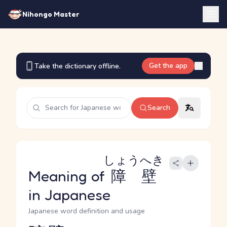
Nihongo Master
Get the app
Take the dictionary offline.
Search
しょうへき
Meaning of
障壁
in Japanese
Japanese word definition and usage