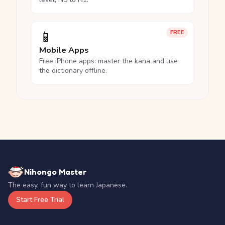
📱
FREE
Mobile Apps
Free iPhone apps: master the kana and use
the dictionary offline.
Nihongo Master
The easy, fun way to learn Japanese.
Start Free Trial