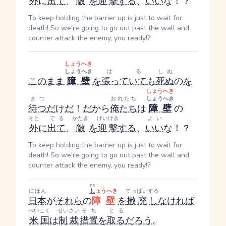
外
に
出て
、
敵
を
迎撃
する
、
いい
な！？
To keep holding the barrier up is just to wait for
death! So we're going to go out past the wall and
counter attack the enemy, you ready!?
しょうへき
しょうへき
はる
しぬ
このまま
障壁
を
張っていて
も
死ぬ
の
を
しょうへき
まつ
おれたち
しょうへき
待つ
だ
け
だ
！
だ
から
俺たち
は
障壁
の
そと
でる
かたき
げいげき
よい
外
に
出て
、
敵
を
迎撃
する
、
いい
な！？
To keep holding the barrier up is just to wait for
death! So we're going to go out past the wall and
counter attack the enemy, you ready!?
する
にほん
し
ょうへき
てっぱい
する
日本
が
それら
の
障壁
を
撤廃
し
なければ
べいこく
せいさい
そち
とる
米国
は
制裁
措置
を
取る
だろう
。