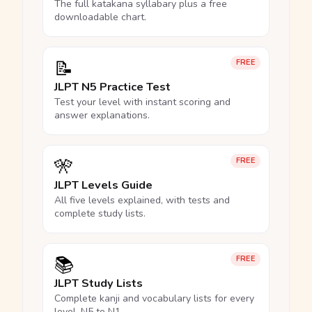
The full katakana syllabary plus a free
downloadable chart.
📝
FREE
JLPT N5 Practice Test
Test your level with instant scoring and
answer explanations.
🎌
FREE
JLPT Levels Guide
All five levels explained, with tests and
complete study lists.
📚
FREE
JLPT Study Lists
Complete kanji and vocabulary lists for every
level, N5 to N1.