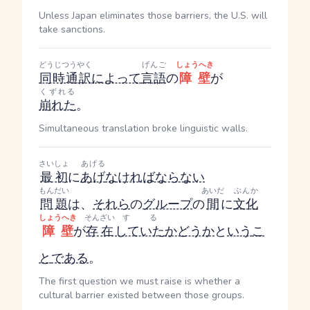
Unless Japan eliminates those barriers, the U.S. will
take sanctions.
どうじつうやく
げんご
しょうへき
同時通訳
によって
言語
の
障壁
が
くずれる
崩れた
。
Simultaneous translation broke linguistic walls.
さいしょ
あげる
最初
に
あげ
なければならない
もんだい
あいだ
ぶんか
問題
は、
それら
の
グループ
の
間
に
文化
しょうへき
そんざい
する
障壁
が
存在
していた
かどうか
と
いう
こ
と
である
。
The first question we must raise is whether a
cultural barrier existed between those groups.