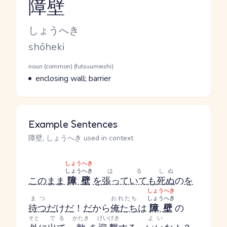
障壁
Reading and JLPT level
Kana Reading
しょうへき
Romaji
shōheki
Word Senses
Parts of speech
noun (common) (futsuumeishi)
Meaning
enclosing wall; barrier
Example Sentences
障壁, しょうへき used in context
しょうへき
しょうへき
はる
しぬ
このまま
障壁
を
張っていて
も
死ぬ
の
を
しょうへき
まつ
おれたち
しょうへき
待つ
だ
け
だ
！
だ
から
俺たち
は
障壁
の
そと
でる
かたき
げいげき
よい