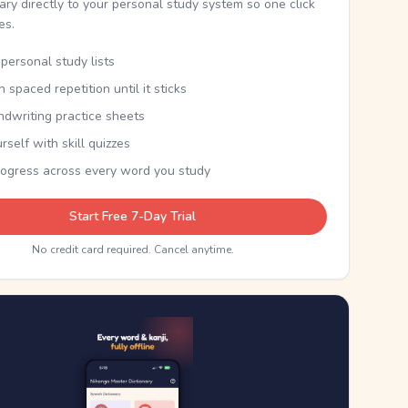
nary directly to your personal study system so one click
kes.
personal study lists
th spaced repetition until it sticks
ndwriting practice sheets
rself with skill quizzes
rogress across every word you study
Start Free 7-Day Trial
No credit card required. Cancel anytime.