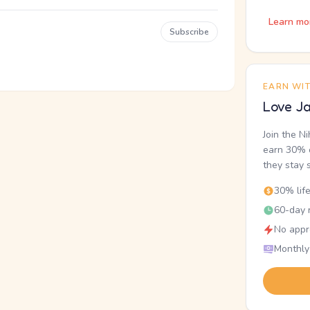
Learn mo
Subscribe
EARN WI
Love Ja
Join the N
earn 30% o
they stay 
30% lif
60-day r
No appr
Monthly