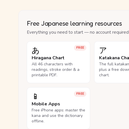
Free Japanese learning resources
Everything you need to start — no account required
あ
ア
FREE
Hiragana Chart
Katakana Cha
All 46 characters with
The full kataka
readings, stroke order & a
plus a free dow
printable PDF.
chart.
📱
FREE
Mobile Apps
Free iPhone apps: master the
kana and use the dictionary
offline.