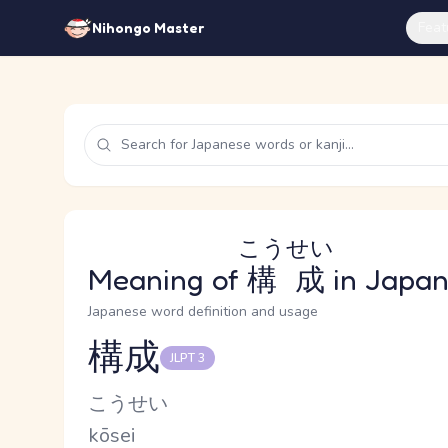
Feat
Nihongo Master
こうせい
Meaning of
構成
in Japa
Japanese word definition and usage
構成
JLPT 3
Reading and JLPT level
Kana Reading
こうせい
Romaji
kōsei