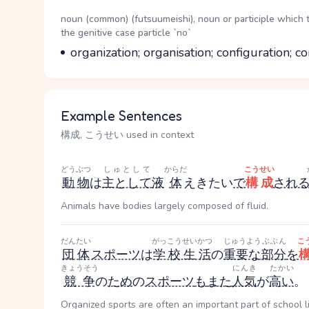
Word Senses
Parts of speech
noun (common) (futsuumeishi), noun or participle which 
the genitive case particle `no`
Meaning
organization; organisation; configuration; c
Example Sentences
構成, こうせい used in context
どうぶつ
しゅとして
からだ
こうせい
動物
は
主として
液
体
えきたい
で
構成
され
Animals have bodies largely composed of fluid.
だんたい
がっこうせいかつ
じゅうよう
ぶぶん
こ
団体
スポーツ
は
学校生活
の
重要な
部分
を
きょうそう
にんき
たかい
競争
の
ため
の
スポーツ
も
また
人気
が
高い
。
Organized sports are often an important part of school li