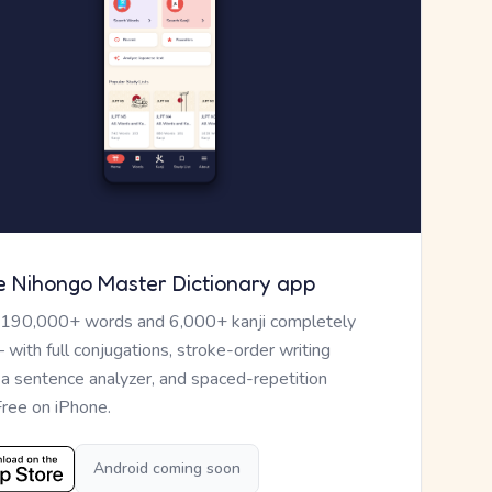
e Nihongo Master Dictionary app
 190,000+ words and 6,000+ kanji completely
— with full conjugations, stroke-order writing
, a sentence analyzer, and spaced-repetition
Free on iPhone.
Android coming soon