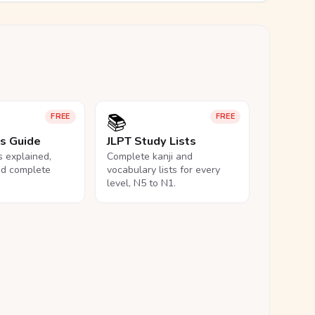
📚
FREE
FREE
ls Guide
JLPT Study Lists
ls explained,
Complete kanji and
nd complete
vocabulary lists for every
level, N5 to N1.