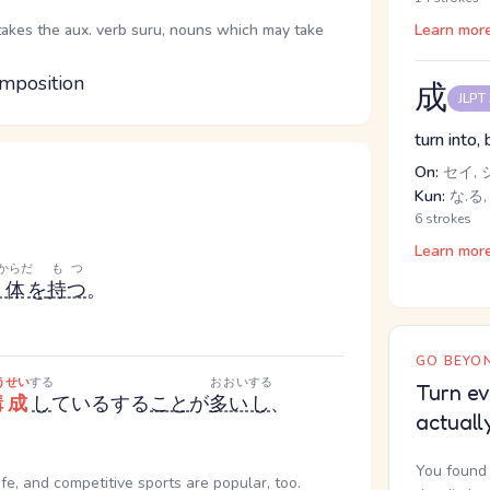
takes the aux. verb suru, nouns which may take
Learn mor
omposition
成
JLPT
turn into,
On:
セイ, 
Kun:
な.る,
6 strokes
Learn mor
からだ
もつ
る
体
を
持つ
。
GO BEYON
うせい
する
おおい
する
Turn ev
構成
し
ている
する
こと
が
多い
し
、
actuall
You found 
fe, and competitive sports are popular, too.