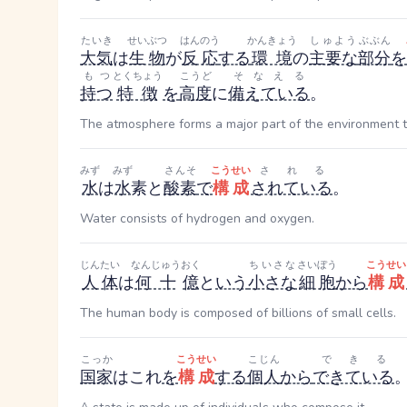
たいき
せいぶつ
はんのう
かんきょう
しゅよう
ぶぶん
大気
は
生物
が
反応
する
環境
の
主要な
部分
を
もつ
とくちょう
こうど
そなえる
持つ
特徴
を
高度
に
備えている
。
The atmosphere forms a major part of the environment t
みず
みず
さんそ
こうせい
される
水
は
水
素と
酸素
で
構成
されている
。
Water consists of hydrogen and oxygen.
じんたい
なんじゅう
おく
ちいさな
さいぼう
こうせい
人体
は
何十
億
と
いう
小さな
細胞
から
構成
The human body is composed of billions of small cells.
こっか
こうせい
こじん
できる
国家
はこれ
を
構成
する
個人
から
できている