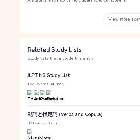
A state is made up of individuals who compose it.
View more exa
Related Study Lists
Study lists that include this entry
JLPT N3 Study List
·
1621 words
341 kanji
動詞と指定詞 (Verbs and Copula)
·
893 words
0 kanji