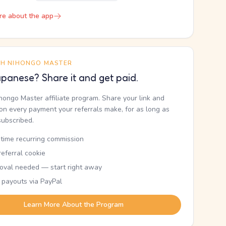
re about the app
TH NIHONGO MASTER
panese? Share it and get paid.
ihongo Master affiliate program. Share your link and
n every payment your referrals make, for as long as
subscribed.
etime recurring commission
eferral cookie
oval needed — start right away
 payouts via PayPal
Learn More About the Program