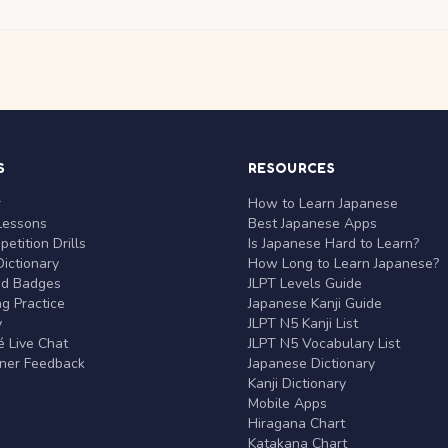
S
RESOURCES
r
How to Learn Japanese
Lessons
Best Japanese Apps
etition Drills
Is Japanese Hard to Learn?
ictionary
How Long to Learn Japanese?
nd Badges
JLPT Levels Guide
g Practice
Japanese Kanji Guide
y
JLPT N5 Kanji List
 Live Chat
JLPT N5 Vocabulary List
rner Feedback
Japanese Dictionary
Kanji Dictionary
Mobile Apps
Hiragana Chart
Katakana Chart