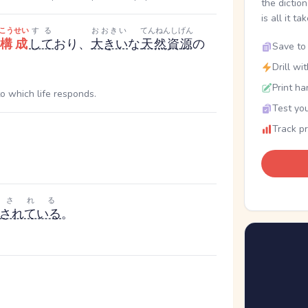
the dictio
is all it ta
こうせい
する
おおきい
てんねんしげん
構成
して
おり、
大きい
な
天然資源
の
Save to 
Drill wi
Print ha
o which life responds.
Test you
Track p
される
されている
。
。