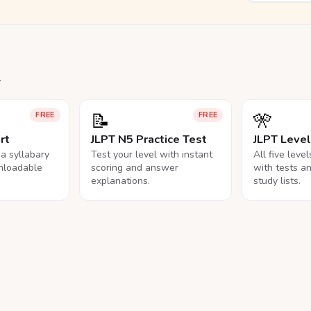
.
📝
🎌
FREE
FREE
rt
JLPT N5 Practice Test
JLPT Leve
na syllabary
Test your level with instant
All five leve
nloadable
scoring and answer
with tests a
explanations.
study lists.