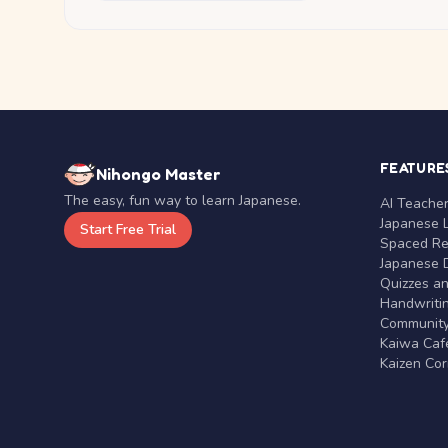
FEATURE
Nihongo Master
The easy, fun way to learn Japanese.
AI Teache
Japanese 
Start Free Trial
Spaced Rep
Japanese D
Quizzes a
Handwritin
Communit
Kaiwa Café
Kaizen Co