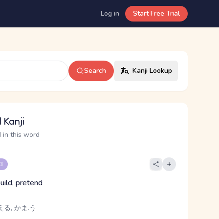
Log in
Start Free Trial
Search
Kanji Lookup
 Kanji
 in this word
 3
uild, pretend
える, かま.う