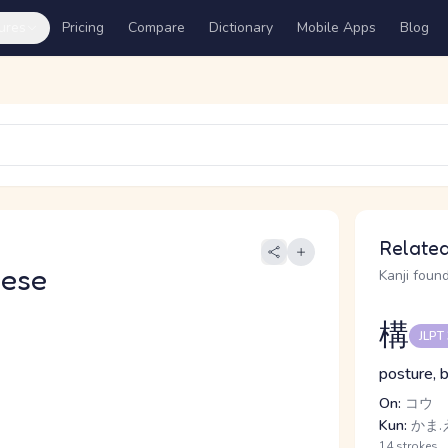
ures
Pricing
Compare
Dictionary
Mobile Apps
Blog
Related
nese
Kanji found
構
JLPT
posture, b
On:
コウ
Kun:
かま.
14 strokes