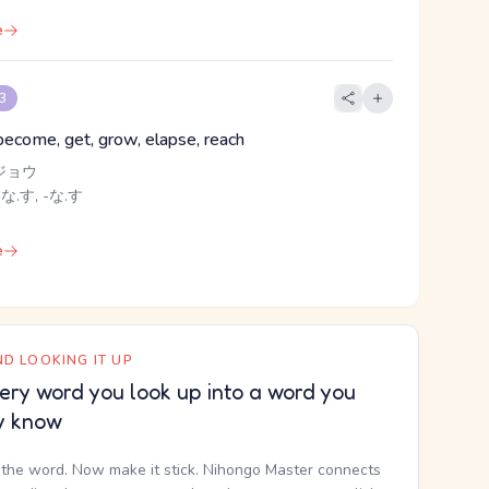
e
 3
 become, get, grow, elapse, reach
ジョウ
 な.す, -な.す
e
D LOOKING IT UP
ery word you look up into a word you
y know
the word. Now make it stick. Nihongo Master connects