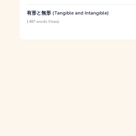
有形と無形 (Tangible and Intangible)
·
1487 words
0 kanji