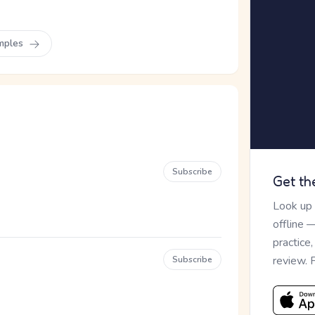
mples
Subscribe
Get th
Look up
offline 
practice
review. 
Subscribe