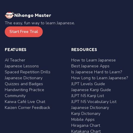
Nihongo Master
The easy, fun way to learn Japanese.
Start Free Trial
FEATURES
RESOURCES
AI Teacher
How to Learn Japanese
Japanese Lessons
Best Japanese Apps
Spaced Repetition Drills
Is Japanese Hard to Learn?
Japanese Dictionary
How Long to Learn Japanese?
Quizzes and Badges
JLPT Levels Guide
Handwriting Practice
Japanese Kanji Guide
Community
JLPT N5 Kanji List
Kaiwa Café Live Chat
JLPT N5 Vocabulary List
Kaizen Corner Feedback
Japanese Dictionary
Kanji Dictionary
Mobile Apps
Hiragana Chart
Katakana Chart