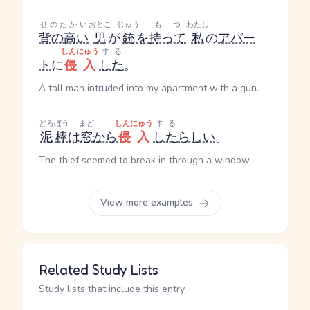
せのたかい
おとこ
じゅう
もつ
わたし
背の高い
男
が
銃
を
持って
私
の
アパー
しんにゅう
する
ト
に
侵入
した
。
A tall man intruded into my apartment with a gun.
どろぼう
まど
しんにゅう
する
泥棒
は
窓
から
侵入
した
らしい
。
The thief seemed to break in through a window.
View more examples
Related Study Lists
Study lists that include this entry