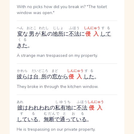
With no picks how did you break in? "The toilet
window was open."
へん
おとこ
わたし
じしょ
ふほう
しんにゅう
する
変
な
男
が
私
の
地所
に
不法
に
侵入
して
くる
きた
。
A strange man trespassed on my property.
かれら
だいどころ
まど
しんにゅう
する
彼ら
は
台所
の
窓
から
侵入
した
。
They broke in through the kitchen window.
あれ
しゆうち
ふほう
しんにゅう
彼
は
われわれ
の
私有地
に
不法
侵入
する
むだんで
とおる
している
、
無断で
通っている
。
He is trespassing on our private property.