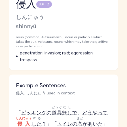
侵入
JLPT 2
Reading and JLPT level
Kana Reading
しんにゅう
Romaji
shinnyū
Word Senses
Parts of speech
noun (common) (futsuumeishi), noun or participle which
takes the aux. verb suru, nouns which may take the genitive
case particle `no`
Meaning
penetration; invasion; raid; aggression;
trespass
Example Sentences
侵入, しんにゅう used in context
どうぐ
なし
「
ピッキング
の
道具
無し
で
、
どうやって
しんにゅう
する
まど
侵入
した
？」「
トイレ
の
窓
があいた」