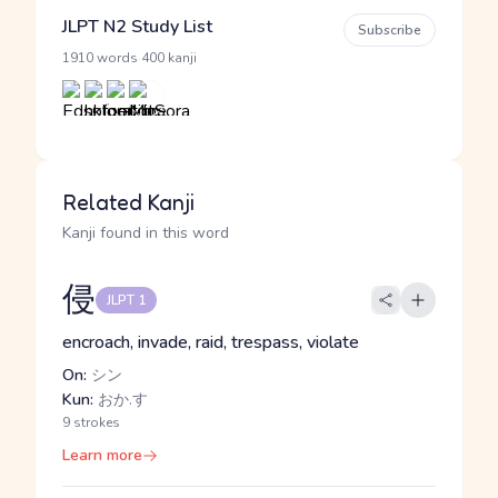
JLPT N2 Study List
Subscribe
·
1910 words
400 kanji
Related Kanji
Kanji found in this word
侵
JLPT 1
encroach, invade, raid, trespass, violate
On:
シン
Kun:
おか.す
9 strokes
Learn more