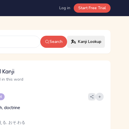
Log in
Start Free Trial
Search
Kanji Lookup
 Kanji
 in this word
 4
th, doctrine
える, おそ.わる