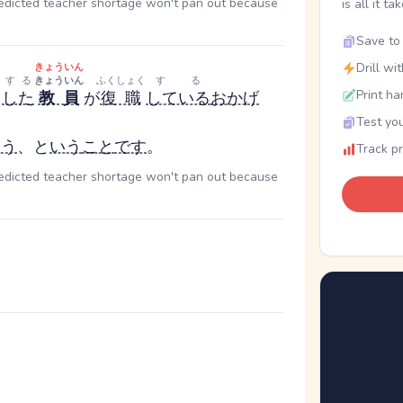
redicted teacher shortage won't pan out because
is all it ta
Save to 
Drill wi
きょういん
く
する
きょういん
ふくしょく
する
Print ha
した
教員
が
復職
している
おかげ
Test you
ろう
、と
いう
こと
です
。
Track p
redicted teacher shortage won't pan out because