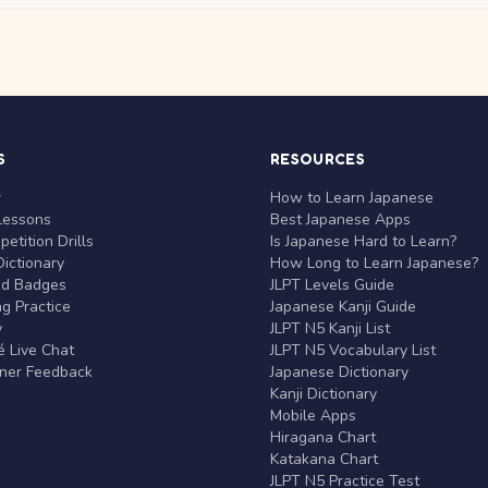
S
RESOURCES
r
How to Learn Japanese
Lessons
Best Japanese Apps
etition Drills
Is Japanese Hard to Learn?
ictionary
How Long to Learn Japanese?
nd Badges
JLPT Levels Guide
g Practice
Japanese Kanji Guide
y
JLPT N5 Kanji List
 Live Chat
JLPT N5 Vocabulary List
rner Feedback
Japanese Dictionary
Kanji Dictionary
Mobile Apps
Hiragana Chart
Katakana Chart
JLPT N5 Practice Test