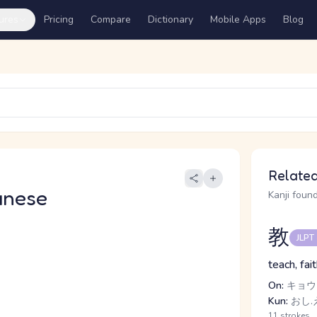
ures
Pricing
Compare
Dictionary
Mobile Apps
Blog
Related
anese
Kanji found
教
JLPT
teach, fai
On:
キョウ
Kun:
おし.
11 strokes