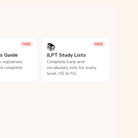
📚
FREE
FREE
ls Guide
JLPT Study Lists
ls explained,
Complete kanji and
nd complete
vocabulary lists for every
level, N5 to N1.