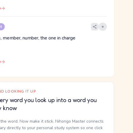
e
 4
 member, number, the one in charge
e
D LOOKING IT UP
ery word you look up into a word you
y know
the word. Now make it stick. Nihongo Master connects
nary directly to your personal study system so one click