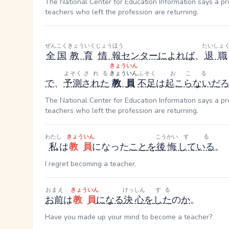
The National Center for Education Information says a p
teachers who left the profession are returning.
ぜんこく
きょういく
じょうほう
たいしょ
全国
教育
情報
センター
によれば
、
退職
きょういん
よそく
される
きょういん
ふそく
おこる
で
、
予測
された
教員
不足
は
起こらない
だ
The National Center for Education Information says a p
teachers who left the profession are returning.
わたし
きょういん
こうかい
する
私
は
教員
になった
こと
を
後悔
している
。
I regret becoming a teacher.
おまえ
きょういん
けっしん
する
お前
は
教員
になる
決心
を
した
の
か
。
Have you made up your mind to become a teacher?