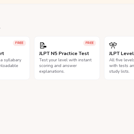
.
📝
🎌
FREE
FREE
rt
JLPT N5 Practice Test
JLPT Leve
na syllabary
Test your level with instant
All five leve
nloadable
scoring and answer
with tests a
explanations.
study lists.