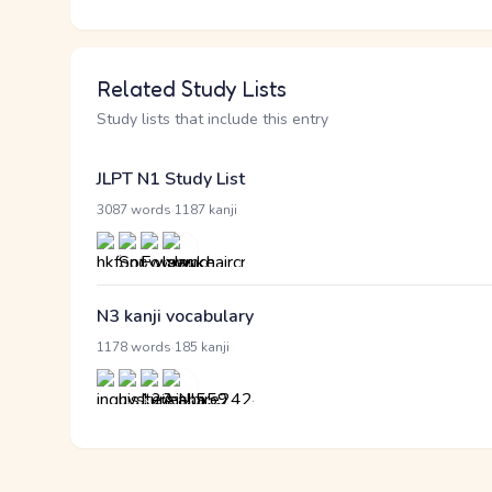
Related Study Lists
Study lists that include this entry
JLPT N1 Study List
·
3087 words
1187 kanji
N3 kanji vocabulary
·
1178 words
185 kanji