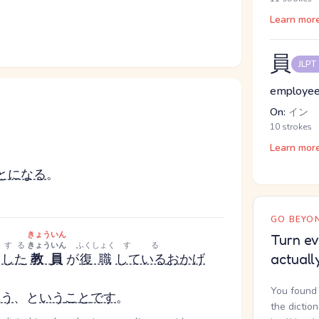
Learn mor
員
JLPT
employee,
On:
イン
10 strokes
Learn mor
とになる
。
GO BEYON
きょういん
Turn ev
く
する
きょういん
ふくしょく
する
した
教員
が
復職
している
おかげ
actuall
You found 
ろう
、と
いう
こと
です
。
the dictio