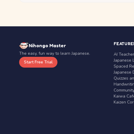
FEATURE
Nihongo Master
The easy, fun way to learn Japanese.
AI Teache
Japanese 
Start Free Trial
Spaced Rep
Japanese D
Quizzes a
Handwritin
Communit
Kaiwa Café
Kaizen Co