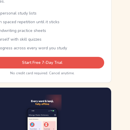
kes.
personal study lists
th spaced repetition until it sticks
ndwriting practice sheets
rself with skill quizzes
rogress across every word you study
Start Free 7-Day Trial
No credit card required. Cancel anytime.