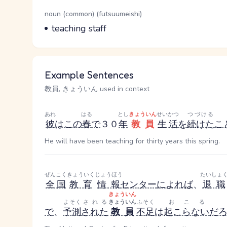
Word Senses
Parts of speech
noun (common) (futsuumeishi)
Meaning
teaching staff
Example Sentences
教員, きょういん used in context
あれ
はる
とし
きょういん
せいかつ
つづける
彼
は
この
春
で
３０
年
教員
生活
を
続けた
こ
He will have been teaching for thirty years this spring.
ぜんこく
きょういく
じょうほう
たいしょ
全国
教育
情報
センター
によれば
、
退職
きょういん
よそく
される
きょういん
ふそく
おこる
で
、
予測
された
教員
不足
は
起こらない
だ