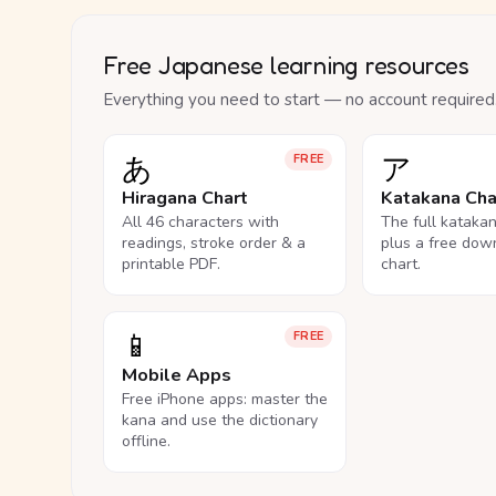
Free Japanese learning resources
Everything you need to start — no account required
あ
ア
FREE
Hiragana Chart
Katakana Cha
All 46 characters with
The full kataka
readings, stroke order & a
plus a free dow
printable PDF.
chart.
📱
FREE
Mobile Apps
Free iPhone apps: master the
kana and use the dictionary
offline.