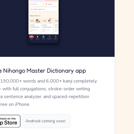
e Nihongo Master Dictionary app
 190,000+ words and 6,000+ kanji completely
— with full conjugations, stroke-order writing
, a sentence analyzer, and spaced-repetition
Free on iPhone.
Android coming soon