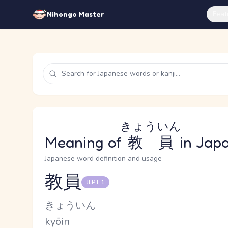
Feat
Nihongo Master
きょういん
Meaning of
教員
in Jap
Japanese word definition and usage
教員
JLPT 1
Reading and JLPT level
Kana Reading
きょういん
Romaji
kyōin