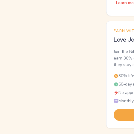
Learn mo
EARN WI
Love Ja
Join the N
earn 30% o
they stay 
30% lif
60-day r
No appr
Monthly