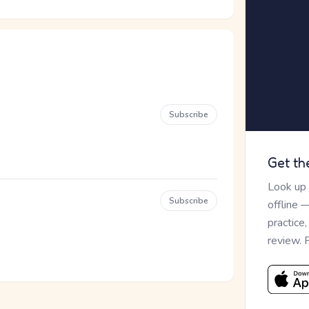
Subscribe
Get th
Look up
Subscribe
offline 
practice
review. 