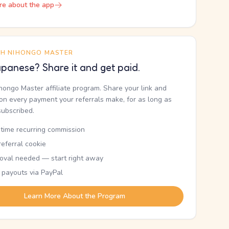
re about the app
TH NIHONGO MASTER
panese? Share it and get paid.
ihongo Master affiliate program. Share your link and
n every payment your referrals make, for as long as
subscribed.
etime recurring commission
eferral cookie
oval needed — start right away
 payouts via PayPal
Learn More About the Program