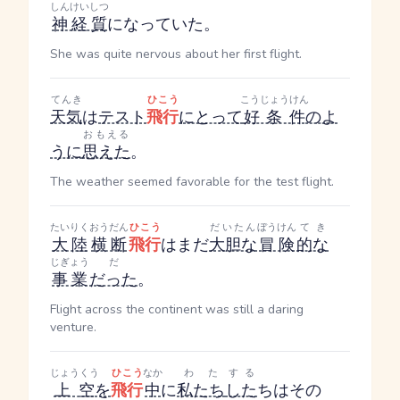
しんけいしつ
神経質
になっていた。
She was quite nervous about her first flight.
てんき
ひこう
こうじょうけん
天気
は
テスト
飛行
にとって
好条件
のよ
おもえる
うに
思えた
。
The weather seemed favorable for the test flight.
たいりく
おうだん
ひこう
だいたん
ぼうけん
てき
大陸
横断
飛行
はまだ
大胆な
冒険
的な
じぎょう
だ
事業
だった
。
Flight across the continent was still a daring
venture.
じょうくう
ひこう
なか
わた
する
上空
を
飛行
中
に
私たち
した
ち
はその