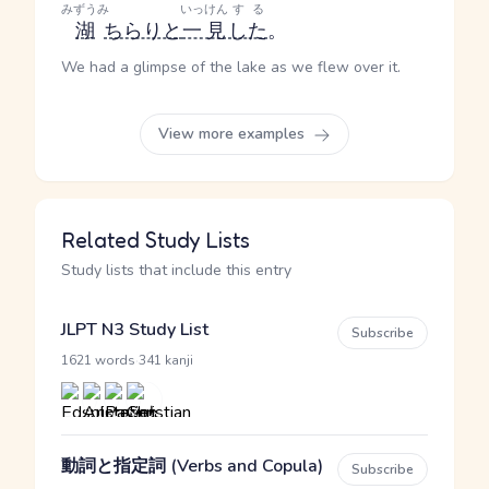
みずうみ
いっけん
する
湖
ちらりと
一見
した
。
We had a glimpse of the lake as we flew over it.
View more examples
Related Study Lists
Study lists that include this entry
JLPT N3 Study List
Subscribe
·
1621 words
341 kanji
動詞と指定詞 (Verbs and Copula)
Subscribe