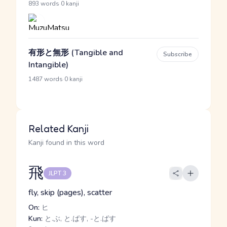
·
893 words
0 kanji
有形と無形 (Tangible and
Subscribe
Intangible)
·
1487 words
0 kanji
Related Kanji
Kanji found in this word
飛
JLPT 3
fly, skip (pages), scatter
On:
ヒ
Kun:
と.ぶ, と.ばす, -と.ばす