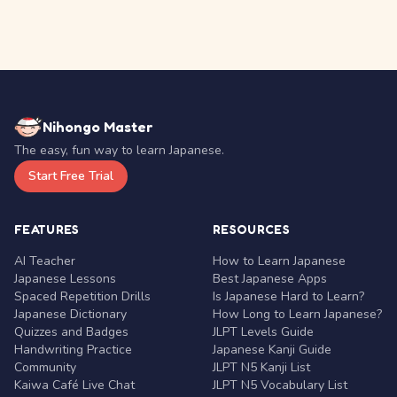
Nihongo Master
The easy, fun way to learn Japanese.
Start Free Trial
FEATURES
RESOURCES
AI Teacher
How to Learn Japanese
Japanese Lessons
Best Japanese Apps
Spaced Repetition Drills
Is Japanese Hard to Learn?
Japanese Dictionary
How Long to Learn Japanese?
Quizzes and Badges
JLPT Levels Guide
Handwriting Practice
Japanese Kanji Guide
Community
JLPT N5 Kanji List
Kaiwa Café Live Chat
JLPT N5 Vocabulary List