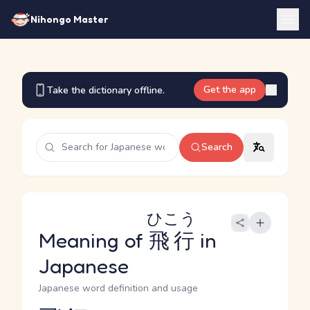
Nihongo Master
Get the app
Take the dictionary offline.
Search
ひこう
Meaning of
飛行
in
Japanese
Japanese word definition and usage