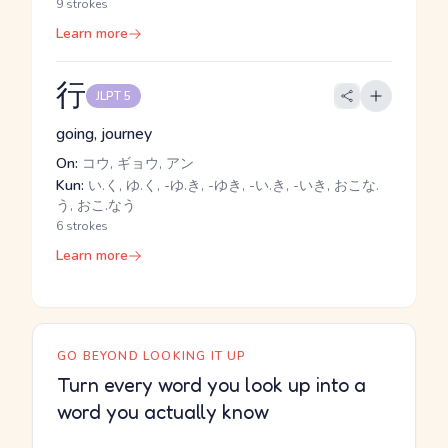
9 strokes
Learn more
行
JLPT 5
going, journey
On:
コウ, ギョウ, アン
Kun:
い.く, ゆ.く, -ゆ.き, -ゆき, -い.き, -いき, おこな.
う, おこ.なう
6 strokes
Learn more
GO BEYOND LOOKING IT UP
Turn every word you look up into a
word you actually know