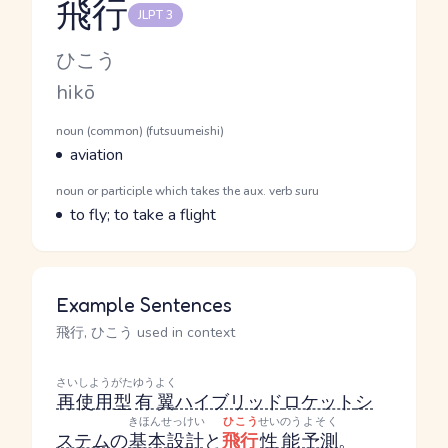
飛行
JLPT 3
Reading and JLPT level
Kana Reading
ひこう
Romaji
hikō
Word Senses
Parts of speech
noun (common) (futsuumeishi)
Meaning
aviation
Parts of speech
noun or participle which takes the aux. verb suru
Meaning
to fly; to take a flight
Example Sentences
飛行, ひこう used in context
さいしようがた
ゆうよく
再使用型
有翼
ハイブリッド
ロケット
シ
きほんせっけい
ひこう
せいのう
よそく
ステム
の
基本設計
と
飛行
性能
予測
。