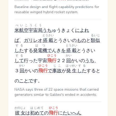
Baseline design and flight capability predictions for
reusable winged hybrid rocket system.
べいこうくう
米航空宇宙局
うち
ゅうきょく
によれ
とうさい
るいじ
ば
、
ガリレオ
搭載
とうさい
の
もの
と
類似
する
はつ
とうさい
した
する
発電機
で
んき
を
搭載
とうさい
する
ひこう
かい
して
行った宇宙
飛行
２２
回
かい
の
うち
、
かい
ひこう
じこ
はっせい
する
３
回
かい
の
飛行
で
事故
が
発生
した
する
と
の
こと
で
す。
NASA says three of 22 space missions that carried
generators similar to Galileo's ended in accidents.
かのじょ
はじめて
ひこう
彼女
は
初めて
の
飛行
に
たいへん