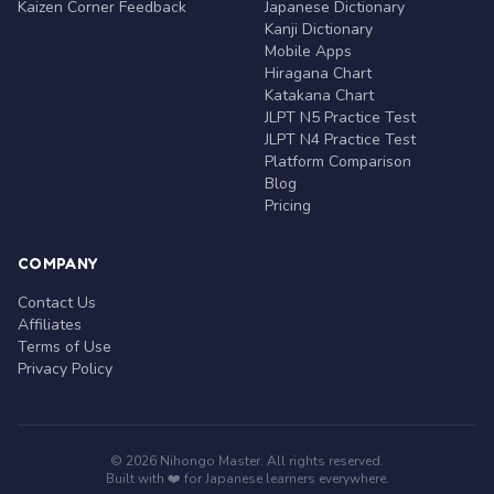
Kaizen Corner Feedback
Japanese Dictionary
Kanji Dictionary
Mobile Apps
Hiragana Chart
Katakana Chart
JLPT N5 Practice Test
JLPT N4 Practice Test
Platform Comparison
Blog
Pricing
COMPANY
Contact Us
Affiliates
Terms of Use
Privacy Policy
© 2026 Nihongo Master. All rights reserved.
Built with ❤️ for Japanese learners everywhere.