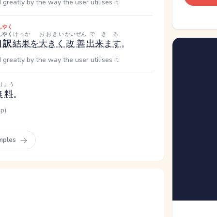
greatly by the way the user utilises it.
んやく
んやく
けっか
おおきい
かいぜん
できる
翻訳
結果
を
大きく
改善
出来ます
。
greatly by the way the user utilises it.
りょう
無料
。
p).
mples