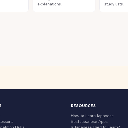
explanations.
study lists.
S
RESOURCES
r
How to Learn Japanese
Lessons
Best Japanese Apps
etition Drills
Is Japanese Hard to Learn?