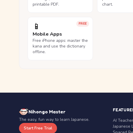
printable PDF.
chart.
📱
FREE
Mobile Apps
Free iPhone apps: master the
kana and use the dictionary
offline.
FEATURE
Nihongo Master
The easy, fun way to learn Japanese.
AI Teache
Japanese 
Start Free Trial
Spaced Rep