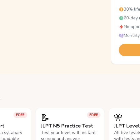
30% lif
60-day r
No appr
Monthly
.
📝
🎌
FREE
FREE
rt
JLPT N5 Practice Test
JLPT Leve
na syllabary
Test your level with instant
All five leve
nloadable
scoring and answer
with tests a