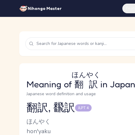
Feat
Nihongo Master
ほんやく
Meaning of
翻訳
in Japa
Japanese word definition and usage
翻訳, 飜訳
JLPT 4
Reading and JLPT level
Kana Reading
ほんやく
Romaji
hon'yaku