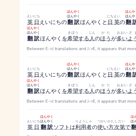
ほんやく
ほんや
えいにち
ほんやく
にちえい
ほんや
英日
えいにち
の
翻訳
ほんやく
と
日英
の
翻
ほんやく
ほんやく
きぼう
じん
かた
おおい
ざ
翻訳
ほんやく
を
希望
する
人
の
ほう
が
多い
よ
Between E->J translations and J->E, it appears that mor
ほんやく
ほんや
えいにち
ほんやく
にちえい
ほんや
英日
えいにち
の
翻訳
ほんやく
と
日英
の
翻
ほんやく
ほんやく
きぼう
じん
かた
おおい
ざ
翻訳
ほんやく
を
希望
する
人
の
ほう
が
多い
よ
Between E->J translations and J->E, it appears that mor
ほんやく
ほ
えいにち
ほんやく
りようしゃ
つかいかた
しだい
ほ
英日
翻訳
ソフト
は
利用者
の
使い方
次第
で