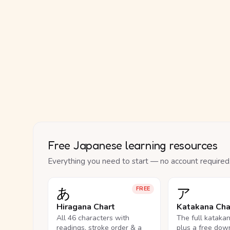
Free Japanese learning resources
Everything you need to start — no account required
あ
ア
FREE
Hiragana Chart
Katakana Cha
All 46 characters with
The full kataka
readings, stroke order & a
plus a free dow