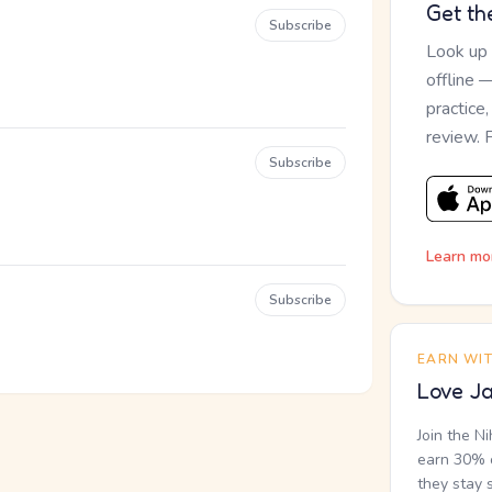
Get th
Subscribe
Look up
offline 
practice
review. 
Subscribe
Learn mo
Subscribe
EARN WI
Love Ja
Join the N
earn 30% o
they stay 