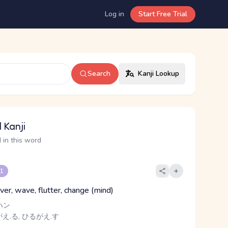
Log in
Start Free Trial
Search
Kanji Lookup
 Kanji
 in this word
 1
 over, wave, flutter, change (mind)
ハン
え.る, ひるがえ.す