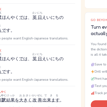
く
く
えいにち
訳
ほんやく
で
は、
英日
えいにち
の
GO BEYON
ま
Turn ev
う
で
す。
actuall
e people want English-Japanese translations.
You found 
the dictio
く
く
えいにち
is all it ta
訳
ほんやく
で
は、
英日
えいにち
の
Save to 
ま
う
で
す。
Drill wi
Print ha
e people want English-Japanese translations.
Test you
んやく
Track p
んやく
けっか
おおきい
かいぜん
できる
翻訳
結果
を
大きく
改善
出来ます
。