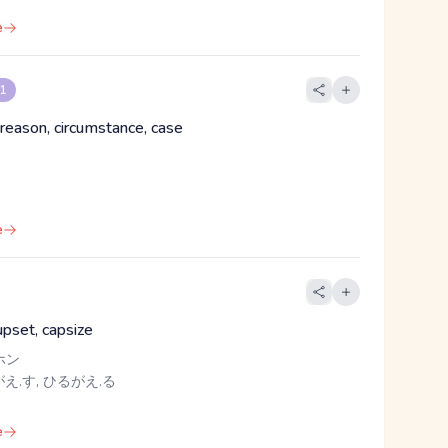
e
 1
 reason, circumstance, case
e
 upset, capsize
ホン
え.す, ひるがえ.る
e