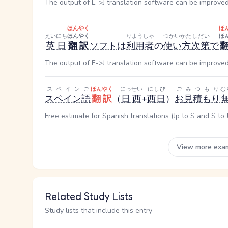
The output of E->J translation software can be improved 
ほんやく
ほ
えいにち
ほんやく
りようしゃ
つかいかた
しだい
ほ
英日
翻訳
ソフト
は
利用者
の
使い方
次第
で
The output of E->J translation software can be improved 
スペインご
ほんやく
にっせい
にしび
ご
みつもり
む
スペイン語
翻訳
（
日西
+
西日
）
お
見積もり
Free estimate for Spanish translations (Jp to S and S to J
View more exa
Related Study Lists
Study lists that include this entry