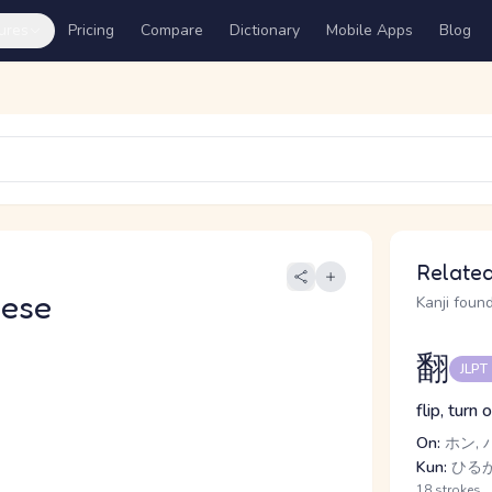
ures
Pricing
Compare
Dictionary
Mobile Apps
Blog
Related
nese
Kanji found
翻
JLPT
flip, turn
On:
ホン, 
Kun:
ひるが
18 strokes