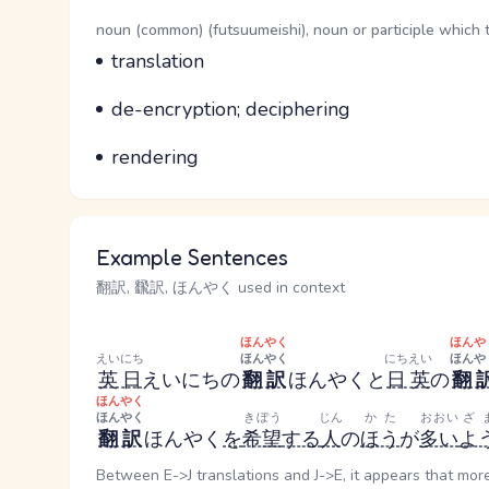
Word Senses
Parts of speech
noun (common) (futsuumeishi), noun or participle which 
Meaning
translation
Parts of speech
Meaning
de-encryption; deciphering
Parts of speech
Meaning
rendering
Example Sentences
翻訳, 飜訳, ほんやく used in context
ほんやく
ほんや
えいにち
ほんやく
にちえい
ほんや
英日
えいにち
の
翻訳
ほんやく
と
日英
の
翻
ほんやく
ほんやく
きぼう
じん
かた
おおい
ざ
翻訳
ほんやく
を
希望
する
人
の
ほう
が
多い
よ
Between E->J translations and J->E, it appears that mor