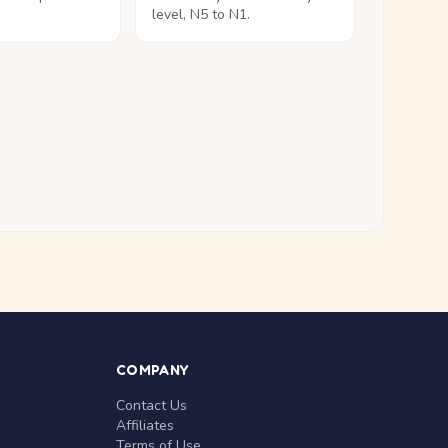
level, N5 to N1.
COMPANY
Contact Us
Affiliates
Terms of Use