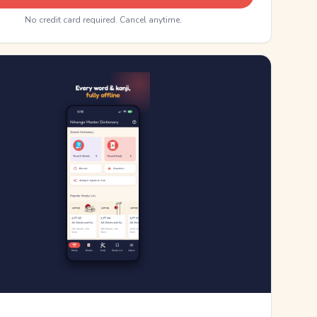
No credit card required. Cancel anytime.