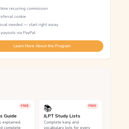
etime recurring commission
eferral cookie
oval needed — start right away
 payouts via PayPal
Learn More About the Program
📚
FREE
FREE
ls Guide
JLPT Study Lists
ls explained,
Complete kanji and
nd complete
vocabulary lists for every