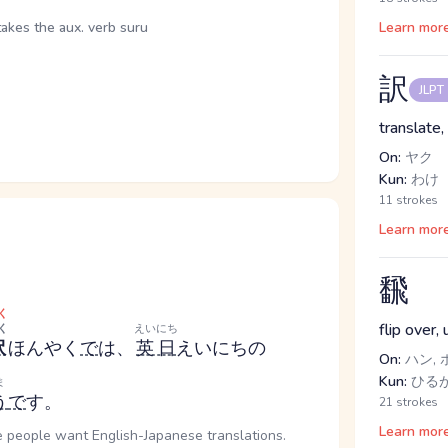
takes the aux. verb suru
Learn mor
訳
JLPT
translate,
On:
ヤク
Kun:
わけ
11 strokes
Learn mor
飜
く
flip over,
く
えいにち
訳
ほんやく
で
は、
英日
えいにち
の
On:
ハン, 
Kun:
ひるが
ま
う
で
す。
21 strokes
Learn mor
e people want English-Japanese translations.