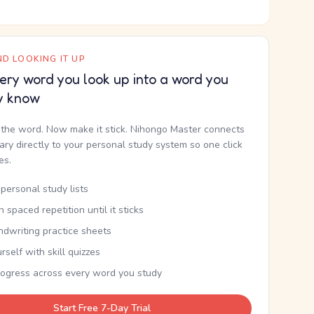
D LOOKING IT UP
ery word you look up into a word you
y know
the word. Now make it stick. Nihongo Master connects
nary directly to your personal study system so one click
kes.
personal study lists
th spaced repetition until it sticks
ndwriting practice sheets
rself with skill quizzes
rogress across every word you study
Start Free 7-Day Trial