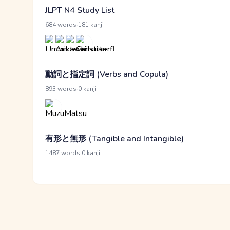
JLPT N4 Study List
·
684 words
181 kanji
動詞と指定詞 (Verbs and Copula)
·
893 words
0 kanji
有形と無形 (Tangible and Intangible)
·
1487 words
0 kanji