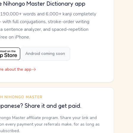
e Nihongo Master Dictionary app
 190,000+ words and 6,000+ kanji completely
— with full conjugations, stroke-order writing
, a sentence analyzer, and spaced-repetition
Free on iPhone.
Android coming soon
re about the app
TH NIHONGO MASTER
panese? Share it and get paid.
ihongo Master affiliate program. Share your link and
n every payment your referrals make, for as long as
subscribed.