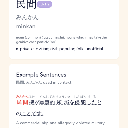
民間
JLPT 2
Reading and JLPT level
Kana Reading
みんかん
Romaji
minkan
Word Senses
Parts of speech
noun (common) (futsuumeishi), nouns which may take the
genitive case particle `no`
Meaning
private; civilian; civil; popular; folk; unofficial
Example Sentences
民間, みんかん used in context
みんかん
はた
ぐんじてき
りょういき
しんぱん
する
民間
機
が
軍事的
領域
を
侵犯
した
と
の
こと
です
。
A commercial airplane allegedly violated military