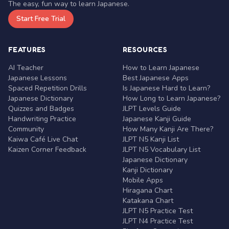
The easy, fun way to learn Japanese.
Start Free Trial
FEATURES
RESOURCES
AI Teacher
How to Learn Japanese
Japanese Lessons
Best Japanese Apps
Spaced Repetition Drills
Is Japanese Hard to Learn?
Japanese Dictionary
How Long to Learn Japanese?
Quizzes and Badges
JLPT Levels Guide
Handwriting Practice
Japanese Kanji Guide
Community
How Many Kanji Are There?
Kaiwa Café Live Chat
JLPT N5 Kanji List
Kaizen Corner Feedback
JLPT N5 Vocabulary List
Japanese Dictionary
Kanji Dictionary
Mobile Apps
Hiragana Chart
Katakana Chart
JLPT N5 Practice Test
JLPT N4 Practice Test