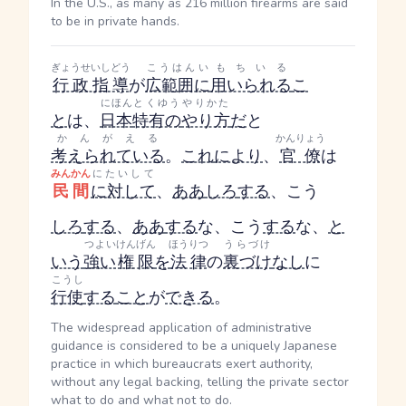
In the U.S., as many as 216 million firearms are said
to be in private hands.
ぎょうせいしどう
こうはんい
もちいる
行政指導
が
広範囲に
用いられる
こ
にほん
とくゆう
やりかた
と
は、
日本
特有の
やり方
だ
と
かんがえる
かんりょう
考えられている
。
これ
により
、
官僚
は
みんかん
にたいして
民間
に対して
、
ああ
しろ
する
、こう
しろ
する
、
ああ
する
な、こう
する
な、
と
つよい
けんげん
ほうりつ
うらづけ
いう
強い
権限
を
法律
の
裏づけ
なし
に
こうし
行使
する
こと
が
できる
。
The widespread application of administrative
guidance is considered to be a uniquely Japanese
practice in which bureaucrats exert authority,
without any legal backing, telling the private sector
what to do and what not to do.