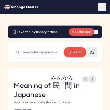
Nihongo Master
Get the app
Take the dictionary offline.
Search
みんかん
Meaning of
民間
in
Japanese
Japanese word definition and usage