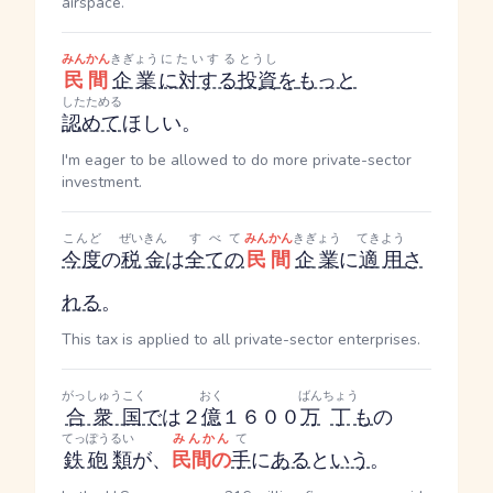
airspace.
みんかん
きぎょう
にたいする
とうし
民間
企業
に対する
投資
を
もっと
したためる
認めて
ほしい。
I'm eager to be allowed to do more private-sector
investment.
こんど
ぜいきん
すべて
みんかん
きぎょう
てきよう
今度
の
税金
は
全ての
民間
企業
に
適用
さ
れる
。
This tax is applied to all private-sector enterprises.
がっしゅうこく
おく
ばん
ちょう
合衆国
で
は２
億
１６００
万
丁
も
の
てっぽう
るい
みんかん
て
鉄砲
類
が、
民間の
手
に
ある
と
いう
。