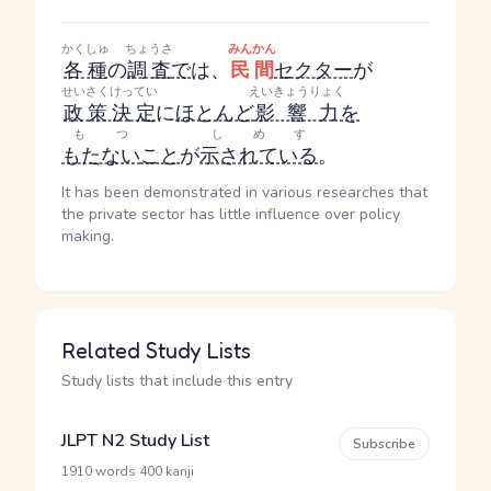
かくしゅ
ちょうさ
みんかん
各種
の
調査
で
は、
民間
セクター
が
せいさくけってい
えいきょうりょく
政策決定
に
ほとんど
影響力
を
もつ
しめす
もたない
こと
が
示されている
。
It has been demonstrated in various researches that
the private sector has little influence over policy
making.
Related Study Lists
Study lists that include this entry
JLPT N2 Study List
Subscribe
·
1910 words
400 kanji