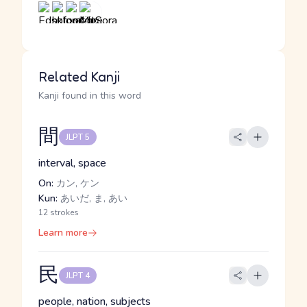
Related Kanji
Kanji found in this word
間
JLPT 5
interval, space
On:
カン, ケン
Kun:
あいだ, ま, あい
12 strokes
Learn more
民
JLPT 4
people, nation, subjects