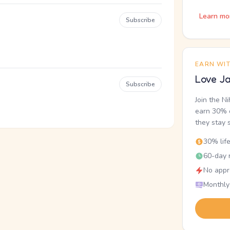
Learn mo
Subscribe
EARN WI
Love Ja
Subscribe
Join the N
earn 30% o
they stay 
30% lif
60-day r
No appr
Monthly