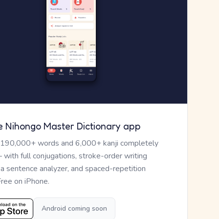
e Nihongo Master Dictionary app
 190,000+ words and 6,000+ kanji completely
— with full conjugations, stroke-order writing
, a sentence analyzer, and spaced-repetition
Free on iPhone.
Android coming soon