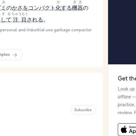
ごみ
か
きき
ゴミ
の
かさ
を
コンパクト
化
する
機器
の
ん
する
ちゅうもく
して
注目
される
。
e personal and industrial use garbage compactor
mples
Get th
Look up
offline 
practice
Subscribe
review. 