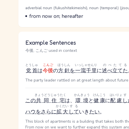
Word Senses
Parts of speech
adverbial noun (fukushitekimeishi), noun (temporal) (jiso
Meaning
from now on; hereafter
Example Sentences
今後, こんご used in context
とうしゅ
こんご
ほうしん
いっしゃせんり
のべたてる
党首
は
今後
の
方針
を
一瀉千里
に
述べ立てた
The party leader rattled on at great length about future 
きょうどうじゅうたく
かんきょう
けんこう
はいりょ
す
この
共同住宅
は、
環境
と
健康
に
配慮
し
かくだい
する
ハウ
を
さらに
拡大
して
いき
たい
。
This block of apartments is a building that takes both t
From now on we want to further expand this system a