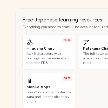
Free Japanese learning resources
Everything you need to start — no account required
あ
ア
FREE
Hiragana Chart
Katakana Cha
All 46 characters with
The full kataka
readings, stroke order & a
plus a free dow
printable PDF.
chart.
📱
FREE
Mobile Apps
Free iPhone apps: master the
kana and use the dictionary
offline.