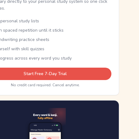
nary directly to your personal study system so one click
kes.
personal study lists
th spaced repetition until it sticks
ndwriting practice sheets
rself with skill quizzes
rogress across every word you study
Start Free 7-Day Trial
No credit card required. Cancel anytime.