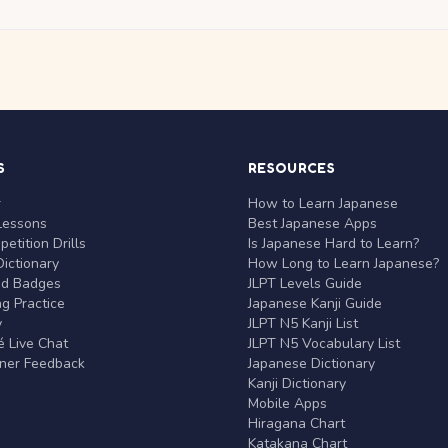
S
RESOURCES
r
How to Learn Japanese
Lessons
Best Japanese Apps
etition Drills
Is Japanese Hard to Learn?
ictionary
How Long to Learn Japanese?
nd Badges
JLPT Levels Guide
g Practice
Japanese Kanji Guide
y
JLPT N5 Kanji List
 Live Chat
JLPT N5 Vocabulary List
rner Feedback
Japanese Dictionary
Kanji Dictionary
Mobile Apps
Hiragana Chart
Katakana Chart