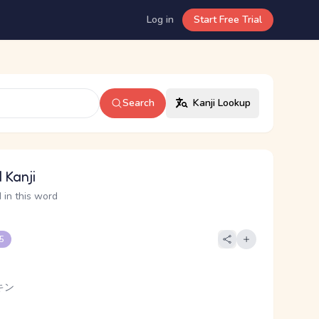
Log in
Start Free Trial
Search
Kanji Lookup
 Kanji
 in this word
 5
キン