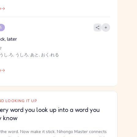
e
 5
ck, later
ウ
うし.ろ, うしろ, あと, おく.れる
e
D LOOKING IT UP
ery word you look up into a word you
y know
the word. Now make it stick. Nihongo Master connects