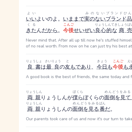
よい
みのない
ブランドひん
いい
よい
のよ。
いままで
実のない
ブランド品
くる
こんご
りょうしんてき
しょうば
きた
ん
だ
から
。
今後
せいぜい
良心的な
商
Never mind that. After all up till now he's stuffed hims
of no real worth. From now on he can just try his best a
りょうしょ
さいりょう
と
きょう
こんご
え
良書
は
最良
の
友
も
であり
、
今日
も
今後
も
A good book is the best of friends, the same today and f
りょうしん
ぼくら
めんどうをみる
両親
りょうしん
が
僕ら
ぼくら
の
面倒を見て
りょうしん
めんどうをみる
ばん
両親
りょうしん
の
面倒を見る
番
だ
。
Our parents took care of us and now it's our turn to tak