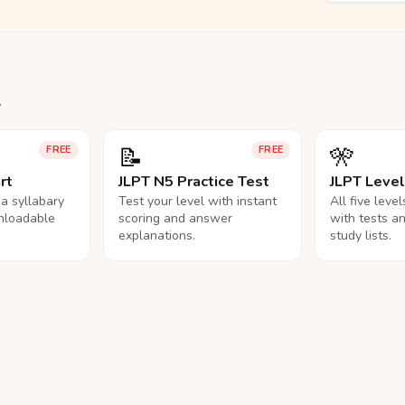
.
📝
🎌
FREE
FREE
rt
JLPT N5 Practice Test
JLPT Leve
na syllabary
Test your level with instant
All five leve
nloadable
scoring and answer
with tests a
explanations.
study lists.