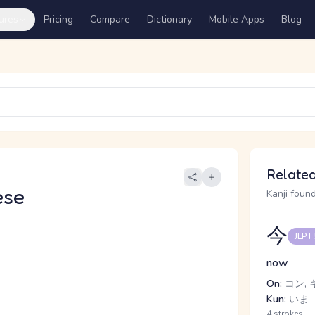
ures
Pricing
Compare
Dictionary
Mobile Apps
Blog
Related
ese
Kanji found
今
JLPT
now
On:
コン, 
Kun:
いま
4 strokes