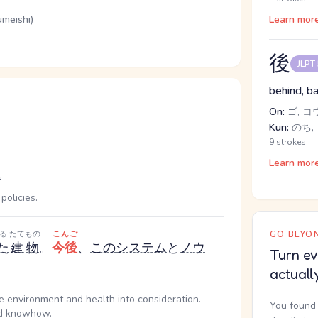
umeishi)
Learn mor
後
JLPT
behind, ba
On:
ゴ, コ
Kun:
のち, 
9 strokes
Learn mor
。
policies.
る
たてもの
こんご
GO BEYON
た
建物
。
今後
、
この
システム
と
ノウ
Turn ev
actuall
he environment and health into consideration.
You found 
nd knowhow.