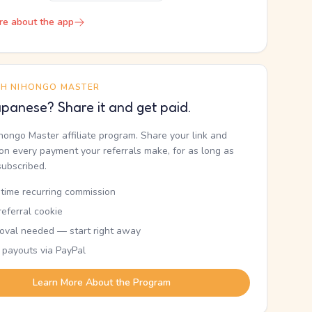
re about the app
TH NIHONGO MASTER
panese? Share it and get paid.
ihongo Master affiliate program. Share your link and
n every payment your referrals make, for as long as
subscribed.
etime recurring commission
eferral cookie
oval needed — start right away
 payouts via PayPal
Learn More About the Program