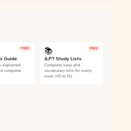
📚
FREE
FREE
ls Guide
JLPT Study Lists
ls explained,
Complete kanji and
nd complete
vocabulary lists for every
level, N5 to N1.