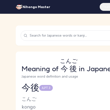
Feat
Nihongo Master
こんご
Meaning of
今後
in Japan
Japanese word definition and usage
今後
JLPT 3
Reading and JLPT level
Kana Reading
こんご
Romaji
kongo