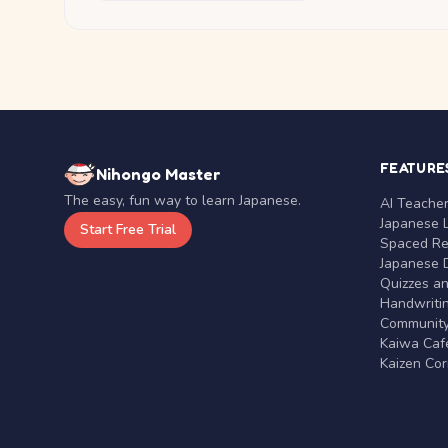
FEATURE
Nihongo Master
The easy, fun way to learn Japanese.
AI Teache
Japanese 
Start Free Trial
Spaced Rep
Japanese D
Quizzes a
Handwritin
Communit
Kaiwa Café
Kaizen Co