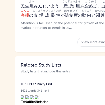
よう
さんぎょう
よう
ふくめる
民生
用
みんせいよう
・
産業
用
を
含めて
、
こんご
しじょうせいちょう
さが
ほう
せいど
どうこう
かんれ
今後
の
市場成長
性
が
法
制度
の
動向
と
関連
Attention is focussed on the potential for growth of th
market in relation to trends in law.
View more exa
Related Study Lists
Study lists that include this entry
JLPT N3 Study List
·
1621 words
341 kanji