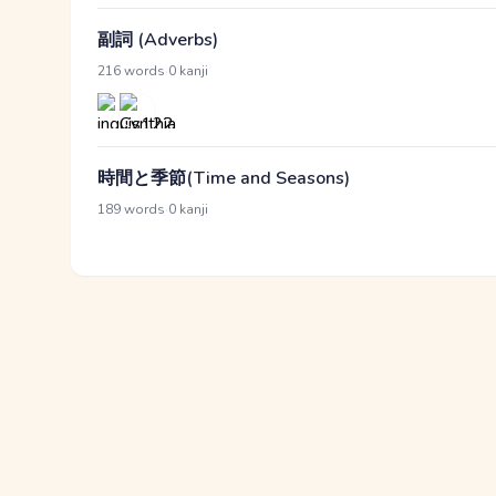
副詞 (Adverbs)
·
216 words
0 kanji
時間と季節(Time and Seasons)
·
189 words
0 kanji