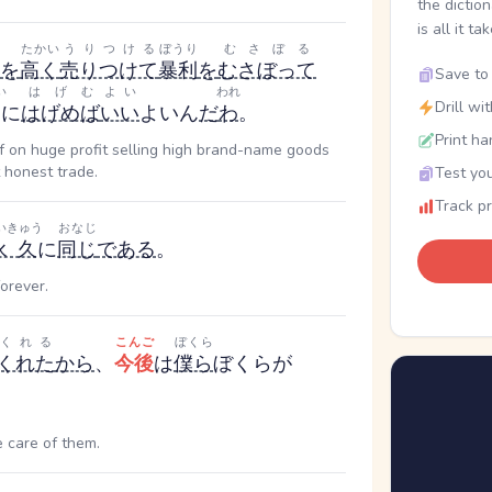
the dictio
is all it ta
たかい
うりつける
ぼうり
むさぼる
を
高く
売りつけて
暴利
を
むさぼって
Save to 
い
はげむ
よい
われ
Drill wi
売
に
はげめば
いい
よい
ん
だ
わ
。
Print ha
elf on huge profit selling high brand-name goods
t honest trade.
Test you
Track p
いきゅう
おなじ
永久
に
同じ
である
。
orever.
くれる
こんご
ぼくら
くれた
から
、
今後
は
僕ら
ぼくら
が
e care of them.