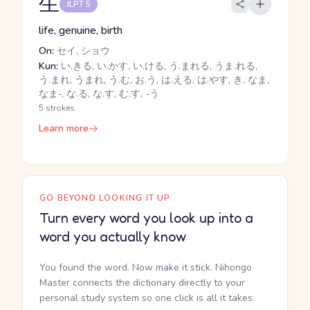
生
JLPT 5
life, genuine, birth
On:
セイ, ショウ
Kun:
い.きる, い.かす, い.ける, う.まれる, うま.れる,
う.まれ, うまれ, う.む, お.う, は.える, は.やす, き, なま,
なま-, な.る, な.す, む.す, -う
5 strokes
Learn more
GO BEYOND LOOKING IT UP
Turn every word you look up into a
word you actually know
You found the word. Now make it stick. Nihongo
Master connects the dictionary directly to your
personal study system so one click is all it takes.