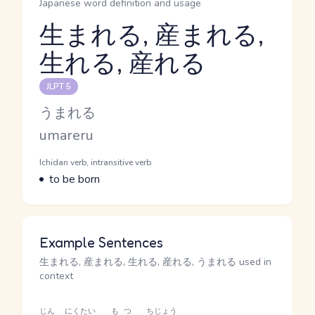
Japanese word definition and usage
生まれる, 産まれる,
生れる, 産れる
Reading and JLPT level
JLPT 5
Kana Reading
うまれる
Romaji
umareru
Word Senses
Parts of speech
Ichidan verb, intransitive verb
Meaning
to be born
Example Sentences
生まれる, 産まれる, 生れる, 産れる, うまれる used in
context
じん
にくたい
もつ
ちじょう