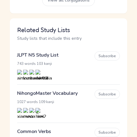
View all conjugations
Related Study Lists
Study lists that include this entry
JLPT N5 Study List
Subscribe
·
743 words
103 kanji
NihongoMaster Vocabulary
Subscribe
·
1027 words
109 kanji
Common Verbs
Subscribe