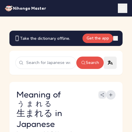
Nihongo Master
Get the app
Take the dictionary offline.
Search
Meaning of
うまれる
生まれる
in
Japanese