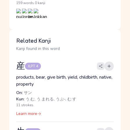
·
159 words
0 kanji
Related Kanji
Kanji found in this word
産
JLPT 4
products, bear, give birth, yield, childbirth, native,
property
On:
サン
Kun:
う.む, う.まれる, うぶ-, む.す
11 strokes
Learn more