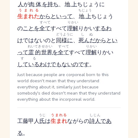
人
が
肉体
を
持ち
、
地上
ちじょう
に
うまれる
ちじょう
生まれた
からといって
、
地上
ちじょう
すべて
りかい
の
こと
を
全て
すべて
理解
りかい
する
わ
どうように
しぬ
け
ではないのと
同様に
、
死んだ
からとい
れいてき
せかい
すべて
りかい
って
霊的
世界
を
全て
すべて
理解
りかい
する
している
わけ
でもない
のです
。
Just because people are corporeal born to this
world doesn't mean that they understand
everything about it, similarly just because
somebody's died doesn't mean that they understand
everything about the incorporeal world.
うじ
うまれる
しじん
工藤甲人
氏
は
生まれ
ながらの
詩人
であ
る
。