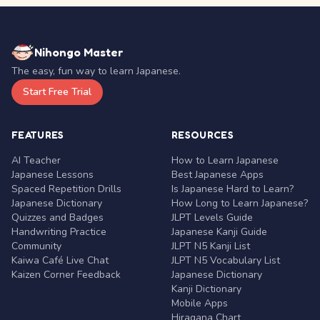
Nihongo Master
The easy, fun way to learn Japanese.
Start Free Trial
FEATURES
RESOURCES
AI Teacher
How to Learn Japanese
Japanese Lessons
Best Japanese Apps
Spaced Repetition Drills
Is Japanese Hard to Learn?
Japanese Dictionary
How Long to Learn Japanese?
Quizzes and Badges
JLPT Levels Guide
Handwriting Practice
Japanese Kanji Guide
Community
JLPT N5 Kanji List
Kaiwa Café Live Chat
JLPT N5 Vocabulary List
Kaizen Corner Feedback
Japanese Dictionary
Kanji Dictionary
Mobile Apps
Hiragana Chart