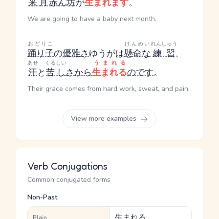
来月
赤ん坊
が
生まれます
。
We are going to have a baby next month.
おどりこ
けんめい
れんしゅう
踊り子
の
優雅
さ
ゆうが
は
懸命な
練習
、
あせ
くるしい
うまれる
汗
と
苦し
さ
から
生まれる
のです
。
Their grace comes from hard work, sweat, and pain.
View more examples
Verb Conjugations
Common conjugated forms
Non-Past
生まれる
Plain