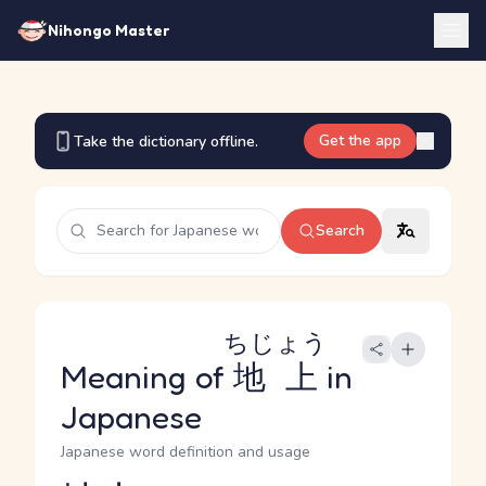
Nihongo Master
Get the app
Take the dictionary offline.
Search
ちじょう
Meaning of
地上
in
Japanese
Japanese word definition and usage