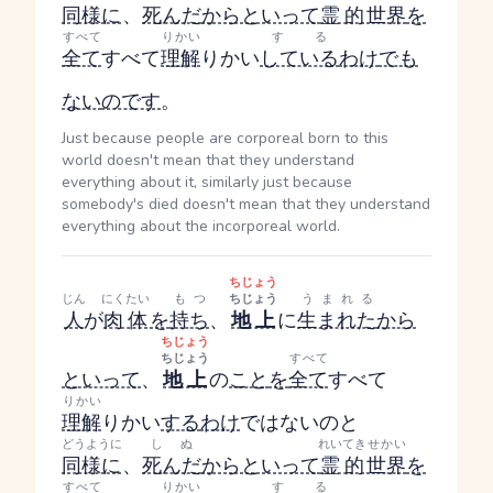
同様に
、
死んだ
からといって
霊的
世界
を
すべて
りかい
する
全て
すべて
理解
りかい
している
わけ
でも
ない
のです
。
Just because people are corporeal born to this
world doesn't mean that they understand
everything about it, similarly just because
somebody's died doesn't mean that they understand
everything about the incorporeal world.
ちじょう
じん
にくたい
もつ
ちじょう
うまれる
人
が
肉体
を
持ち
、
地上
に
生まれた
から
ちじょう
ちじょう
すべて
といって
、
地上
の
こと
を
全て
すべて
りかい
理解
りかい
する
わけ
ではないのと
どうように
しぬ
れいてき
せかい
同様に
、
死んだ
からといって
霊的
世界
を
すべて
りかい
する