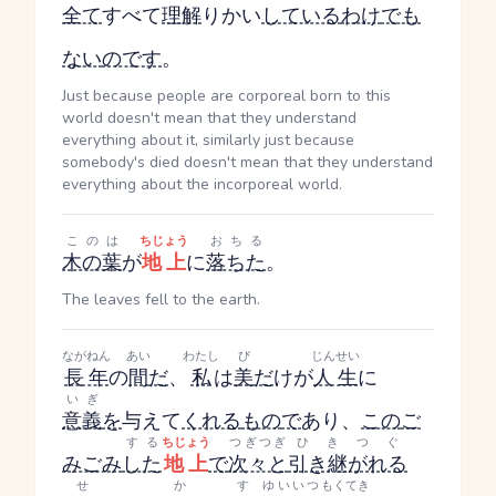
全て
すべて
理解
りかい
している
わけ
でも
ない
のです
。
Just because people are corporeal born to this
world doesn't mean that they understand
everything about it, similarly just because
somebody's died doesn't mean that they understand
everything about the incorporeal world.
このは
ちじょう
おちる
木の葉
が
地上
に
落ちた
。
The leaves fell to the earth.
ながねん
あい
わたし
び
じんせい
長年
の
間
だ
、
私
は
美
だ
けが
人生
に
いぎ
意義
を
与えて
くれる
もの
で
あり、
この
ご
する
ちじょう
つぎつぎ
ひきつぐ
みごみ
した
地上
で
次々と
引き継がれる
せ
かす
ゆいいつ
もくてき