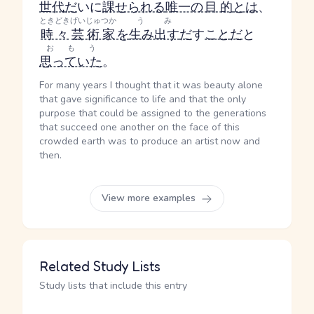
世代
だ
い
に
課せられる
唯一の
目的
とは
、
ときどき
げいじゅつか
うみ
時々
芸術家
を
生み出す
だ
す
こと
だ
と
おもう
思っていた
。
For many years I thought that it was beauty alone
that gave significance to life and that the only
purpose that could be assigned to the generations
that succeed one another on the face of this
crowded earth was to produce an artist now and
then.
View more examples
Related Study Lists
Study lists that include this entry