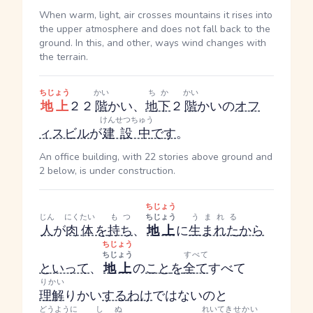
When warm, light, air crosses mountains it rises into
the upper atmosphere and does not fall back to the
ground. In this, and other, ways wind changes with
the terrain.
ちじょう
かい
ちか
かい
地上
２２
階
かい
、
地下
２
階
かい
の
オフ
けんせつちゅう
ィスビル
が
建設中
です
。
An office building, with 22 stories above ground and
2 below, is under construction.
ちじょう
じん
にくたい
もつ
ちじょう
うまれる
人
が
肉体
を
持ち
、
地上
に
生まれた
から
ちじょう
ちじょう
すべて
といって
、
地上
の
こと
を
全て
すべて
りかい
理解
りかい
する
わけ
ではないのと
どうように
しぬ
れいてき
せかい