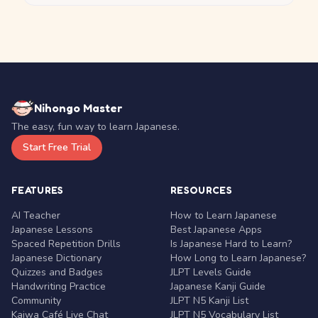
Nihongo Master
The easy, fun way to learn Japanese.
Start Free Trial
FEATURES
RESOURCES
AI Teacher
How to Learn Japanese
Japanese Lessons
Best Japanese Apps
Spaced Repetition Drills
Is Japanese Hard to Learn?
Japanese Dictionary
How Long to Learn Japanese?
Quizzes and Badges
JLPT Levels Guide
Handwriting Practice
Japanese Kanji Guide
Community
JLPT N5 Kanji List
Kaiwa Café Live Chat
JLPT N5 Vocabulary List