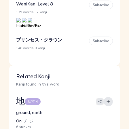
WaniKani Level 8
Subscribe
·
135 words
32 kanji
プリンセス・クラウン
Subscribe
·
148 words
0 kanji
Related Kanji
Kanji found in this word
地
JLPT 4
ground, earth
On:
チ, ジ
6 strokes