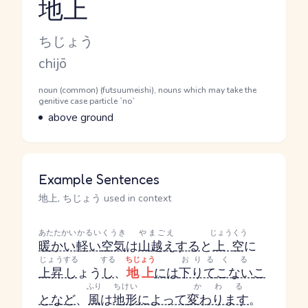
地上
Reading and JLPT level
Kana Reading
ちじょう
Romaji
chijō
Word Senses
Parts of speech
noun (common) (futsuumeishi), nouns which may take the
genitive case particle `no`
Meaning
above ground
Example Sentences
地上, ちじょう used in context
あたたかい
かるい
くうき
やまごえ
じょうくう
暖かい
軽い
空気
は
山越え
する
と
上空
に
じょう
する
する
ちじょう
おりる
くる
上昇
し
ょう
し
、
地上
には
下りて
こない
こ
ふり
ちけい
かわる
と
など
、
風
は
地形
によって
変わります
。