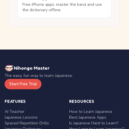
Free iPhone apps: master the kana and use
the dictionary offline.
Nihongo Master
The easy, fun way to learn Japanese.
Start Free Trial
FEATURES
RESOURCES
AI Teacher
How to Learn Japanese
Japanese Lessons
Best Japanese Apps
Spaced Repetition Drills
Is Japanese Hard to Learn?
Japanese Dictionary
How Long to Learn Japanese?