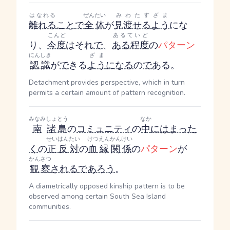
はなれる
ぜんたい
みわたす
ざま
離れる
こと
で
全体
が
見渡せる
よう
にな
こんど
あるていど
り、
今度
はそれ
で
、
ある程度
の
パターン
にんしき
ざま
認識
が
で
きる
よう
になる
の
で
ある。
Detachment provides perspective, which in turn
permits a certain amount of pattern recognition.
みなみ
しょとう
なか
南
諸島
の
コミュニティ
の
中
には
まった
せいはんたい
けつえん
かんけい
く
の
正反対
の
血縁
関係
の
パターン
が
かんさつ
観察
される
であろう
。
A diametrically opposed kinship pattern is to be
observed among certain South Sea Island
communities.