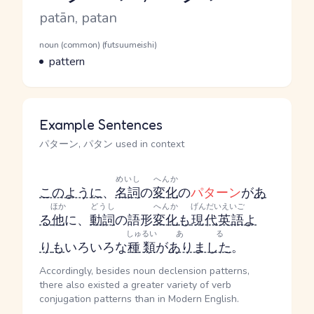
Romaji
patān, patan
Word Senses
Parts of speech
noun (common) (futsuumeishi)
Meaning
pattern
Example Sentences
パターン, パタン used in context
めいし
へんか
このように
、
名詞
の
変化
の
パターン
が
あ
ほか
どうし
へんか
げんだいえいご
る
他
に、
動詞
の語形
変化
も
現代英語
よ
しゅるい
ある
り
も
いろいろな
種類
が
ありました
。
Accordingly, besides noun declension patterns,
there also existed a greater variety of verb
conjugation patterns than in Modern English.