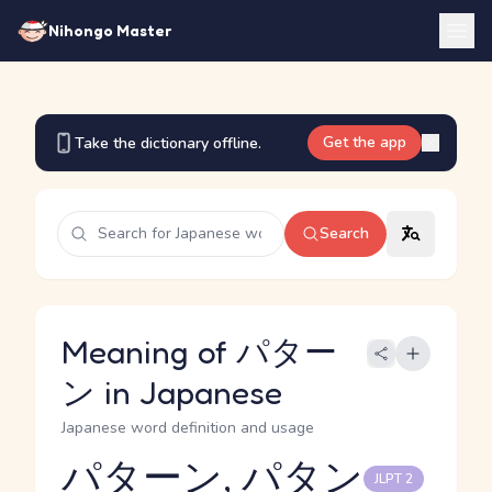
Nihongo Master
Get the app
Take the dictionary offline.
Search
Meaning of パター
ン in Japanese
Japanese word definition and usage
パターン, パタン
JLPT 2
Reading and JLPT level