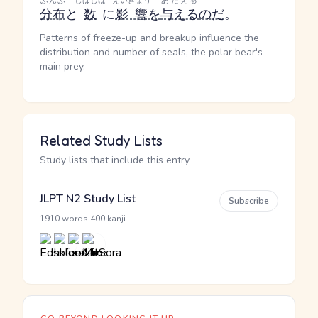
ぶんぷ
しばしば
えいきょう
あたえる
分布
と
数
に
影響
を
与える
のだ
。
Patterns of freeze-up and breakup influence the
distribution and number of seals, the polar bear's
main prey.
Related Study Lists
Study lists that include this entry
JLPT N2 Study List
Subscribe
·
1910 words
400 kanji