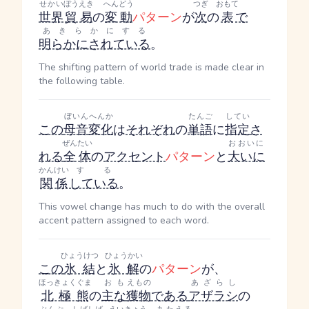
せかい
ぼうえき
へんどう
つぎ
おもて
世界
貿易
の
変動
パターン
が
次
の
表
で
あきらかにする
明らかにされている
。
The shifting pattern of world trade is made clear in
the following table.
ぼいん
へんか
たんご
してい
この
母音
変化
は
それぞれ
の
単語
に
指定
さ
ぜんたい
おおいに
れる
全体
の
アクセント
パターン
と
大いに
かんけい
する
関係
している
。
This vowel change has much to do with the overall
accent pattern assigned to each word.
ひょうけつ
ひょうかい
この
氷結
と
氷解
の
パターン
が、
ほっきょくぐま
おも
えもの
あざらし
北極熊
の
主な
獲物
である
アザラシ
の