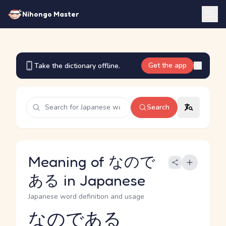
Nihongo Master
Get the app
Take the dictionary offline.
Search
Meaning of なので
ある in Japanese
Japanese word definition and usage
なのである
Reading and JLPT level