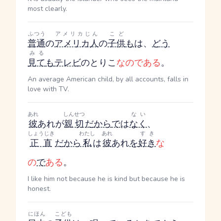
most clearly.
ふつう
アメリカじん
こど
普通
の
アメリカ人
の
子供
も
は、
どう
みる
見て
も
テレビ
のとりこ
なのである
。
An average American child, by all accounts, falls in
love with TV.
あれ
しんせつ
ない
彼
あれ
が
親切
だ
から
で
は
なく
、
しょうじき
わたし
あれ
すき
正直
だ
から
私
は
彼
あれ
を
好き
な
の
で
ある
。
I like him not because he is kind but because he is
honest.
にほん
こども