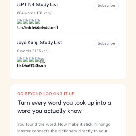
JLPT N4 Study List
Subscribe
·
684 words
181 kanji
Jōyō Kanji Study List
Subscribe
·
0 words
2136 kanji
GO BEYOND LOOKING IT UP
Turn every word you look up into a
word you actually know
You found the word. Now make it stick. Nihongo
Master connects the dictionary directly to your