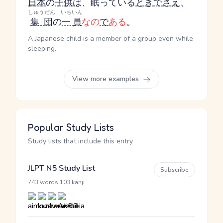
日本
の
子供
は、眠っている
とき
で
さえ
、
しゅうだん
いちいん
集団
の
一員
なの
で
ある
。
A Japanese child is a member of a group even while
sleeping.
View more examples
Popular Study Lists
Study lists that include this entry
JLPT N5 Study List
Subscribe
·
743 words
103 kanji