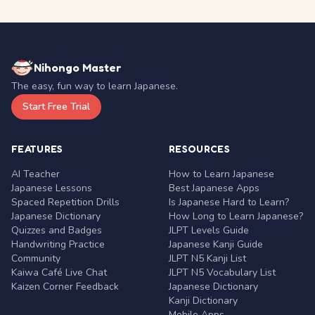
Nihongo Master
The easy, fun way to learn Japanese.
Start Free Trial
FEATURES
RESOURCES
AI Teacher
How to Learn Japanese
Japanese Lessons
Best Japanese Apps
Spaced Repetition Drills
Is Japanese Hard to Learn?
Japanese Dictionary
How Long to Learn Japanese?
Quizzes and Badges
JLPT Levels Guide
Handwriting Practice
Japanese Kanji Guide
Community
JLPT N5 Kanji List
Kaiwa Café Live Chat
JLPT N5 Vocabulary List
Kaizen Corner Feedback
Japanese Dictionary
Kanji Dictionary
Mobile Apps