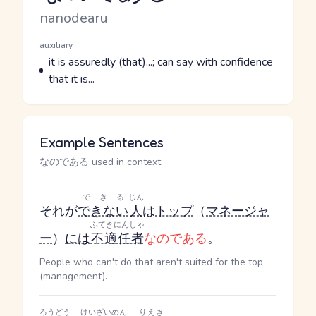
Romaji
nanodearu
Word Senses
Parts of speech
auxiliary
Meaning
it is assuredly (that)...; can say with confidence
that it is...
Example Sentences
なのである used in context
できる
じん
それが
できない
人
は
トップ
（
マネージャ
ふてきにんしゃ
ー
）
には
不適任者
なのである
。
People who can't do that aren't suited for the top
(management).
ろうどう
けいざいめん
りえき