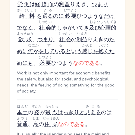
労働
は
経済面
の
利益
りえき
、
つまり
きゅうりょう
よる
ひつよう
給料
を
選る
のに
必要
ひつよう
な
だけ
しゃかい
および
しんりてき
でなく
、
社会
的
しゃかいてき
及び
心理的
よっきゅう
しゃかい
りえき
欲求
、
つまり
、
社会
の
利益
りえき
の
た
なにか
する
かんじ
いだく
めに
何か
を
している
という
感じ
を
抱く
た
ひつよう
めに
も
、
必要
ひつよう
なのである
。
Work is not only important for economic benefits,
the salary, but also for social and psychological
needs, the feeling of doing something for the good
of society.
ほんど
すがた
もっとも
みえる
本土
の
姿
が
最も
はっきりと
見える
のは
ふつう
しま
じゅうみん
普通
、
島
の
住民
なのである
。
It is usually the islander who sees the mainland