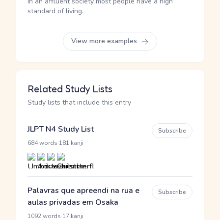
In an affluent society most people have a high
standard of living.
View more examples
Related Study Lists
Study lists that include this entry
JLPT N4 Study List
Subscribe
·
684 words
181 kanji
Palavras que apreendi na rua e
Subscribe
aulas privadas em Osaka
·
1092 words
17 kanji