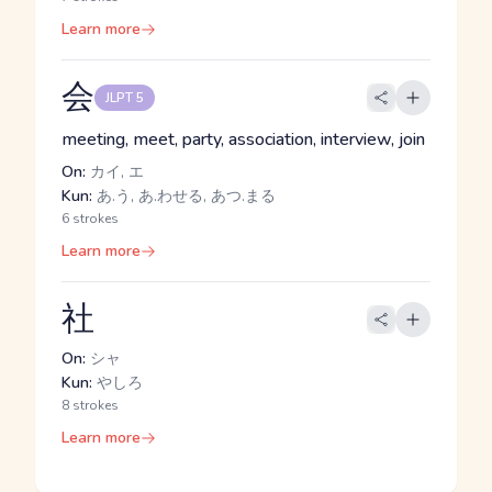
Learn more
会
JLPT 5
meeting, meet, party, association, interview, join
On:
カイ, エ
Kun:
あ.う, あ.わせる, あつ.まる
6 strokes
Learn more
社
On:
シャ
Kun:
やしろ
8 strokes
Learn more