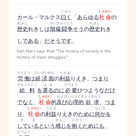
いわく
しゃかい
カール・マルクス
曰く
「
あらゆる
社会
の
れきし
かいきゅうとう
れきし
歴史
れきし
は
階級闘争
そう
の
歴史
れき
し
である
」
だ
そう
です
。
Karl Marx says that "The history of society is the
history of class struggles."
ろうどう
けいざいめん
りえき
労働
は
経済面
の
利益
りえき
、
つまり
きゅうりょう
よる
ひつよう
給料
を
選る
のに
必要
ひつよう
な
だけ
しゃかい
および
しんりてき
よっきゅう
でなく
、
社会
的
及び
心理的
欲求
、
つま
しゃかい
りえき
なにか
り
、
社会
の
利益
りえき
の
ために
何か
を
する
かんじ
いだく
している
という
感じ
を
抱く
ために
も
、
ひつよう