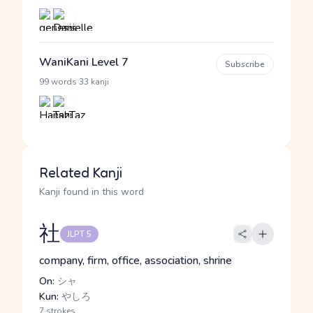
WaniKani Level 7
Subscribe
·
99 words
33 kanji
Related Kanji
Kanji found in this word
社
JLPT 5
company, firm, office, association, shrine
On:
シャ
Kun:
やしろ
7 strokes