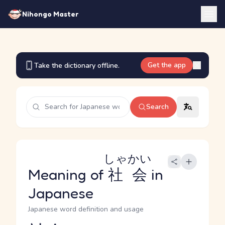
Nihongo Master
Get the app
Take the dictionary offline.
Search
しゃかい
Meaning of
社会
in
Japanese
Japanese word definition and usage