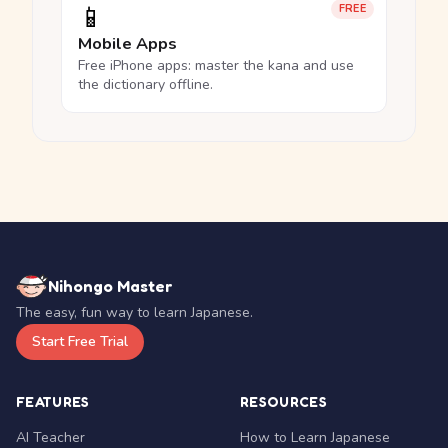
📱
FREE
Mobile Apps
Free iPhone apps: master the kana and use
the dictionary offline.
Nihongo Master
The easy, fun way to learn Japanese.
Start Free Trial
FEATURES
RESOURCES
AI Teacher
How to Learn Japanese