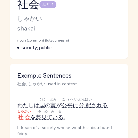
社会
JLPT 4
Reading and JLPT level
Kana Reading
しゃかい
Romaji
shakai
Word Senses
Parts of speech
noun (common) (futsuumeishi)
Meaning
society; public
Example Sentences
社会, しゃかい used in context
くに
とみ
こうへい
ぶんぱい
わたしは
国
の
富
が
公平に
分配
される
しゃかい
ゆめみる
社会
を
夢見ている
。
I dream of a society whose wealth is distributed
fairly.