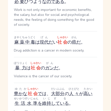
必要
ひつよう
なのである
。
Work is not only important for economic benefits,
the salary, but also for social and psychological
needs, the feeling of doing something for the good
of society.
まやくちゅうどく
げん
しゃかい
がん
麻薬中毒
は
現代
だ
い
社会
の
癌
だ
。
Drug addiction is a cancer in modern society.
ぼうりょく
しゃかい
がん
暴力
は
社会
の
ガン
だ
。
Violence is the cancer of our society.
ゆたか
しゃかい
だいぶぶん
ひとびと
たかい
豊かな
社会
で
は、
大部分
の
人々
が
高い
せいかつすいじゅん
いじ
する
生活水準
を
維持
している
。