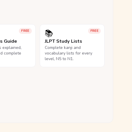
📚
FREE
FREE
ls Guide
JLPT Study Lists
ls explained,
Complete kanji and
nd complete
vocabulary lists for every
level, N5 to N1.