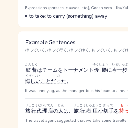
Word Senses
Parts of speech
Expressions (phrases, clauses, etc.), Godan verb - Iku/Yu
Meaning
to take; to carry (something) away
Example Sentences
持っていく, 持って行く, 持ってゆく, もっていく, もってゆく us
かんとく
ゆうしょう
いまいっぽ
監督
は
チーム
を
トーナメント
優勝
に
今一歩
くやしい
だ
悔しい
こと
だった
。
It was annoying, as the manager took his team to a near
りょこうだいりてん
じん
りょこうしゃ
よう
こぎって
も
旅行代理店
の
人
は、
旅行者
用
小切手
を
持
The travel agent suggested that we take some traveller