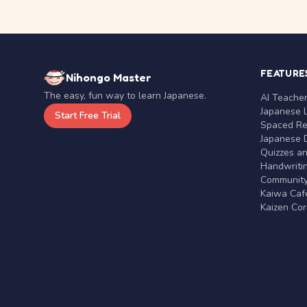
FEATURE
Nihongo Master
The easy, fun way to learn Japanese.
AI Teache
Japanese 
Start Free Trial
Spaced Rep
Japanese D
Quizzes a
Handwritin
Communit
Kaiwa Café
Kaizen Co