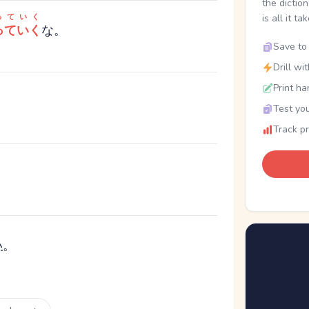
the dictio
っていく
is all it ta
っていく
な。
Save to 
Drill wi
Print ha
Test you
Track p
い
。