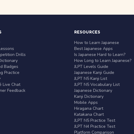
S
RESOURCES
r
How to Learn Japanese
Lessons
Best Japanese Apps
etition Drills
Is Japanese Hard to Learn?
ictionary
How Long to Learn Japanese?
nd Badges
JLPT Levels Guide
g Practice
Japanese Kanji Guide
y
JLPT N5 Kanji List
 Live Chat
JLPT N5 Vocabulary List
rner Feedback
Japanese Dictionary
Kanji Dictionary
Mobile Apps
Hiragana Chart
Katakana Chart
JLPT N5 Practice Test
JLPT N4 Practice Test
Platform Comparison