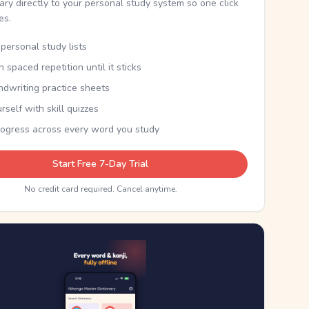
nary directly to your personal study system so one click
kes.
personal study lists
th spaced repetition until it sticks
ndwriting practice sheets
rself with skill quizzes
rogress across every word you study
Start Free 7-Day Trial
No credit card required. Cancel anytime.