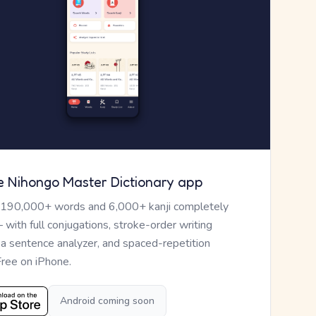
e Nihongo Master Dictionary app
 190,000+ words and 6,000+ kanji completely
— with full conjugations, stroke-order writing
, a sentence analyzer, and spaced-repetition
Free on iPhone.
Android coming soon