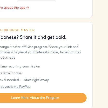
re about the app
TH NIHONGO MASTER
panese? Share it and get paid.
ihongo Master affiliate program. Share your link and
n every payment your referrals make, for as long as
subscribed.
etime recurring commission
eferral cookie
oval needed — start right away
 payouts via PayPal
Learn More About the Program