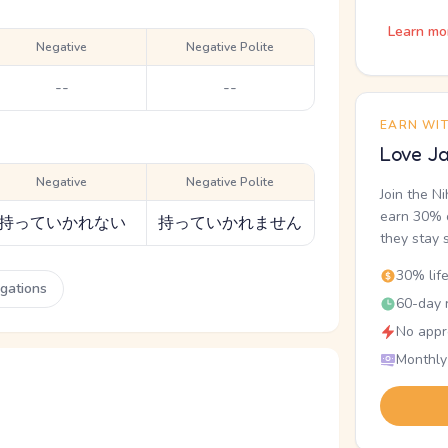
Learn mo
Negative
Negative Polite
--
--
EARN WI
Love Ja
Negative
Negative Polite
Join the N
earn 30% o
持っていかれない
持っていかれません
they stay 
30% lif
ugations
60-day r
No appr
Monthly