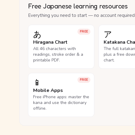
Free Japanese learning resources
Everything you need to start — no account required
あ
ア
FREE
Hiragana Chart
Katakana Cha
All 46 characters with
The full kataka
readings, stroke order & a
plus a free dow
printable PDF.
chart.
📱
FREE
Mobile Apps
Free iPhone apps: master the
kana and use the dictionary
offline.