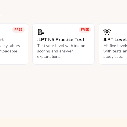
.
📝
🎌
FREE
FREE
rt
JLPT N5 Practice Test
JLPT Leve
na syllabary
Test your level with instant
All five leve
nloadable
scoring and answer
with tests a
explanations.
study lists.