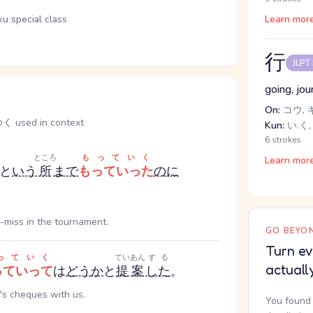
ku special class
Learn mor
行
JLPT
going, jou
On:
コウ, 
ed in context
Kun:
い.く,
6 strokes
ところ
もっていく
Learn mor
と
いう
所
まで
もっていった
のに
-miss in the tournament.
GO BEYON
Turn ev
っていく
ていあん
する
actuall
っていって
は
どう
か
と
提案
した
。
's cheques with us.
You found 