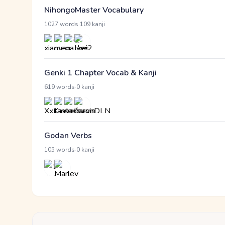
NihongoMaster Vocabulary
·
1027 words
109 kanji
Genki 1 Chapter Vocab & Kanji
·
619 words
0 kanji
Godan Verbs
·
105 words
0 kanji