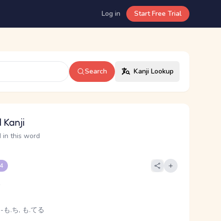
Log in
Start Free Trial
Search
Kanji Lookup
 Kanji
 in this word
 4
e
 -も.ち, も.てる