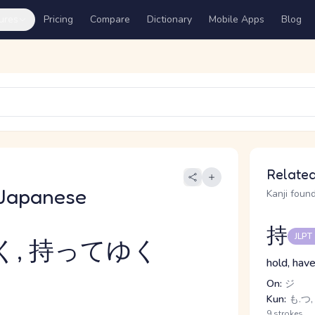
ures
Pricing
Compare
Dictionary
Mobile Apps
Blog
Related
Japanese
Kanji found
持
JLPT
く, 持ってゆく
hold, hav
On:
ジ
Kun:
も.つ,
9 strokes