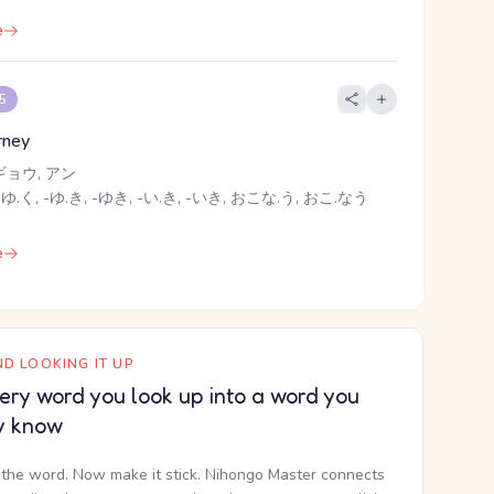
e
 5
rney
ギョウ, アン
 ゆ.く, -ゆ.き, -ゆき, -い.き, -いき, おこな.う, おこ.なう
e
D LOOKING IT UP
ery word you look up into a word you
y know
the word. Now make it stick. Nihongo Master connects