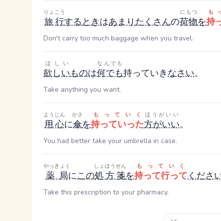
りょこう
にもつ
も
旅行
する
とき
は
あまり
たくさん
の
荷物
を
持
Don't carry too much baggage when you travel.
ほしい
なんでも
欲しい
もの
は
何でも
持っていき
なさい
。
Take anything you want.
ようじん
かさ
もっていく
ほうがいい
用心
に
傘
を
持っていった
方がいい
。
You had better take your umbrella in case.
やっきょく
しょほうせん
もっていく
薬局
に
この
処方箋
を
持って行って
くださ
Take this prescription to your pharmacy.